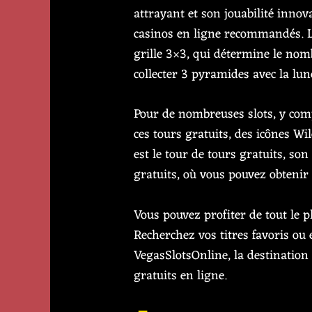
attrayant et son jouabilité innov
casinos en ligne recommandés. Le
grille 3×3, qui détermine le nomb
collecter 3 pyramides avec la lune
Pour de nombreuses slots, y com
ces tours gratuits, des icônes W
est le tour de tours gratuits, son
gratuits, où vous pouvez obtenir
Vous pouvez profiter de tout le p
Recherchez vos titres favoris ou
VegasSlotsOnline, la destination
gratuits en ligne.