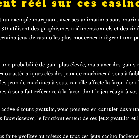
nt réél sur ces casin
un exemple marquant, avec ses animations sous-marines f
s 3D utilisent des graphismes tridimensionnels et des ci
ertains jeux de casino les plus modernes intègrent une pr
ent une probabilité de gain plus élevée, mais avec des ga
 caractéristiques clés des jeux de machines à sous à faible
 les jeux de machines à sous, car elle affecte la façon dont
es à sous fait référence à la façon dont le jeu réagit à vo
active 6 tours gratuits, vous pourrez en cumuler davantag
rs fournisseurs, le fonctionnement de ces jeux gratuits et 
s faire profiter au mieux de tous ces jeux casino facilem