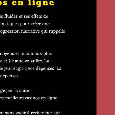
os en ligne
luides et ses effets de
nématiques pour créer une
ogression narrative qui rappelle
ins moyens et maximaux plus
 et à haute volatilité. La
 le jeu réagit à vos dépenses. La
s dépenses.
e par la suite.
les meilleurs casinos en ligne
ent sans avoir à rechercher sur