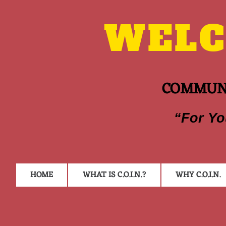
Skip
to
WELCO
content
COMMUNI
“For Yo
HOME
WHAT IS C.O.I.N.?
WHY C.O.I.N.