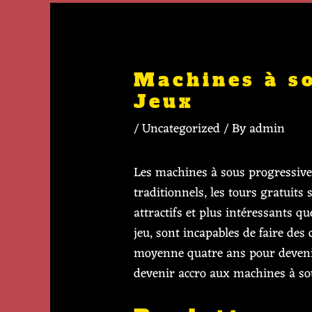
Post
navigation
Machines à so
Jeux
/
Uncategorized
/ By
admin
Les machines à sous progressive
traditionnels, les tours gratuits
attractifs et plus intéressants qu
jeu, sont incapables de faire des
moyenne quatre ans pour deveni
devenir accro aux machines à so