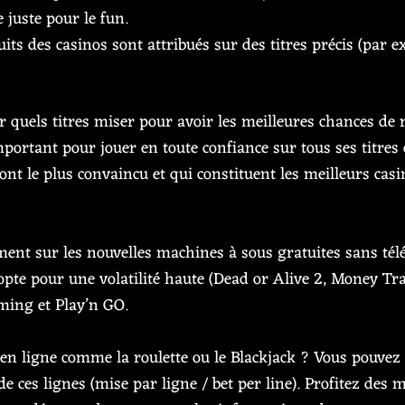
 juste pour le fun.
uits des casinos sont attribués sur des titres précis (par
 quels titres miser pour avoir les meilleures chances de
mportant pour jouer en toute confiance sur tous ses titres
 m’ont le plus convaincu et qui constituent les meilleurs ca
ement sur les nouvelles machines à sous gratuites sans té
 opte pour une volatilité haute (Dead or Alive 2, Money Tra
ming et Play’n GO.
en ligne comme la roulette ou le Blackjack ? Vous pouvez 
 ces lignes (mise par ligne / bet per line). Profitez des 