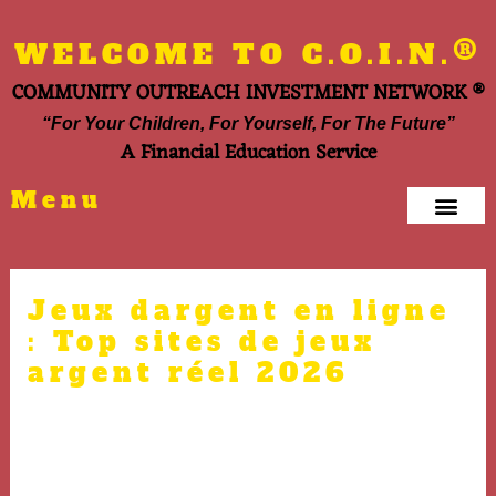
Skip
to
®
WELCOME TO C.O.I.N.
content
COMMUNITY OUTREACH INVESTMENT NETWORK ®
“For Your Children, For Yourself, For The Future”
A Financial Education Service
Men
Menu
Post
navigation
Jeux dargent en ligne
: Top sites de jeux
argent réel 2026
/
Uncategorized
/ By
admin
Les sites de jeux d’argent en ligne et de hasard séduisent
de nombreux joueurs depuis leur création. Les casinos