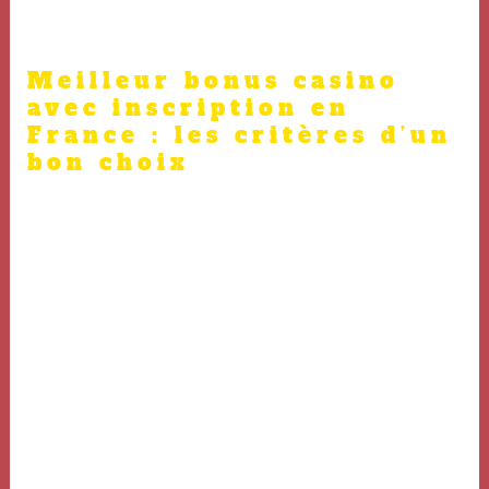
possibilité de déposer via Google Pay ou Apple Pay.
Meilleur bonus casino
avec inscription en
France : les critères d’un
bon choix
Oui, les casinos en ligne sont sûrs en France si vous
vous tournez vers des plateformes agréées par l’ANJ,
avec des protocoles de cryptage SSL, des audits réguliers
et un respect strict de la réglementation française. Si
c’est votre cas, et que vous comptez sur un bonus avec
des tours gratuits pour gagner le jackpot, je vous
suggère aussi de voir la liste de tous les jeux compatibles
avec un bonus au préalable. Si certains joueurs tentent
de gagner le jackpot avec un bonus et des tours gratuits
en misant tout sur des machines à sous, j’estime que le