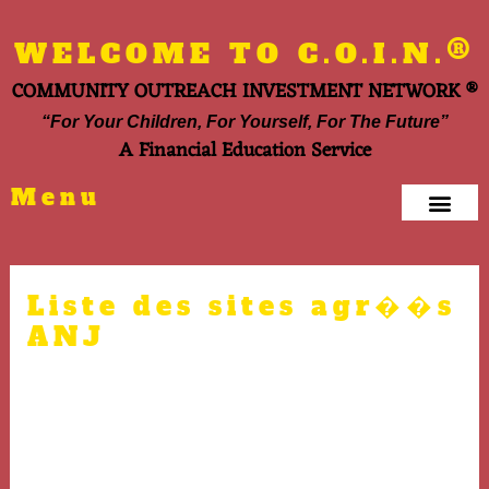
Skip
to
®
WELCOME TO C.O.I.N.
content
COMMUNITY OUTREACH INVESTMENT NETWORK ®
“For Your Children, For Yourself, For The Future”
A Financial Education Service
Men
Menu
Post
navigation
Liste des sites agr��s
ANJ
/
Uncategorized
/ By
admin
En choisissant des jeux de casino dont le résultat ne
dépend pas de la chance, mais de vos compétences,
connaissances et capacités, vous pouvez augmenter vos