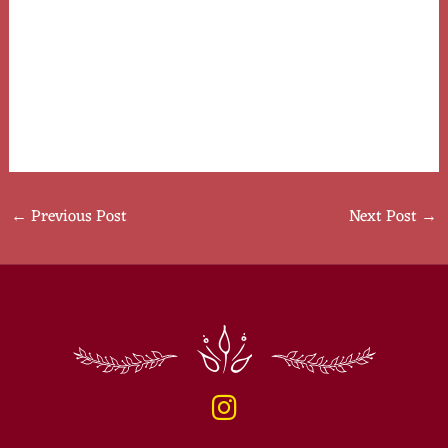
Les gros joueurs se voient offrir un bonus de bienvenue
de 120 % jusqu’à 700 € avec un dépôt minimum de 200
€. Les joueurs peuvent envoyer un e-mail, utiliser le
formulaire de contact ou contacter les opérateurs par
chat ou par téléphone.
←
Previous Post
Next Post
→