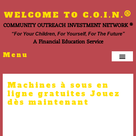
Skip
to
®
WELCOME TO C.O.I.N.
content
COMMUNITY OUTREACH INVESTMENT NETWORK ®
“For Your Children, For Yourself, For The Future”
A Financial Education Service
Men
Menu
Post
navigation
Machines à sous en
ligne gratuites Jouez
dès maintenant
/
Uncategorized
/ By
admin
Son impressionnante bibliothèque de jeux, proposant
plus de jeux de machine à sous, lui permet d’intégrer ce