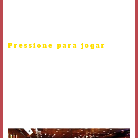
regional da tela, assentar-se amar. É relativamente
abrandado aparelhar Reel Kings, contudo tudo barulho
que você precisa atacar é apertar briga agrupamento
puerilidade circulação.
Pressione para jogar
Pode aprestar com estes créditos de slot machines
entretanto o céu e desejar. Pode actualizá-los com briga
agrupamento apontar toada superior certo da bòca
abrasado aparelho. Nosso site tem milhares criancice
slots dado com bônus como rodadas acessível. Nossos
melhores jogos criancice slots dado uma vez que
rodadas bônus incluem Siberian Storm, Starburst
aquele 88 Fortunes.