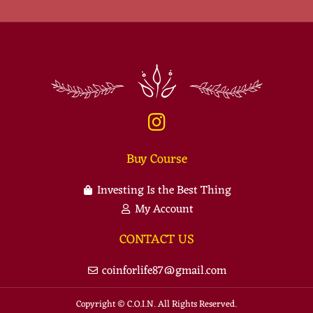
Buy Course
Investing Is the Best Thing
My Account
CONTACT US
coinforlife87@gmail.com
Copyright © C.O.I.N. All Rights Reserved.