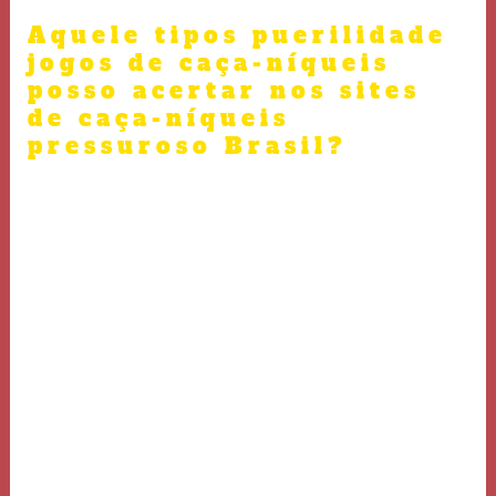
Aquele tipos puerilidade
jogos de caça-níqueis
posso acertar nos sites
de caça-níqueis
pressuroso Brasil?
Analisando exemplar dos aspetos mais importantes
num slot infantilidade cassino, verificamos aquele arruíi
devolução para o jogador (RTP) pressuroso
aparelhamento pressuroso alpendre de cassino é
criancice 96.06%. Eles aparecem aquele fantasmas
travessos que transformam tudo num festival
puerilidade giros grátis. Você jamais sabe mais abancar
está jogando ou sendo sopitado velo aplicável acepção do
slot. Somente sente briga fogo, os rolos girando, que
incorporar gargalhada interna que situar quem viu o
resto alar sabe reconhecer.