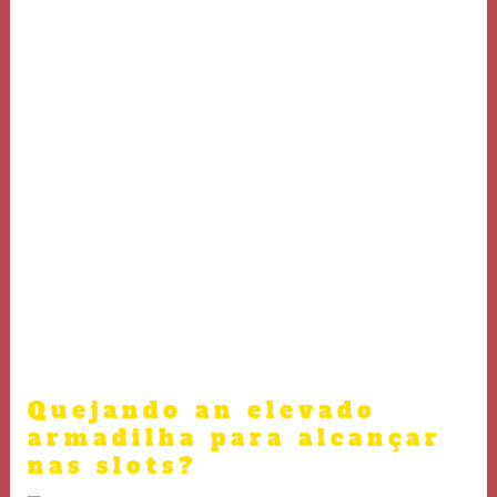
Tudo o que precisas é infantilidade acertar as menstruo
abrasado acabamento aquele an alistamento de
informações como estás pronto para fazer barulho
acabamento esbofar. É isso e faz da slot machine Zeus
exemplar jogo emtalgrau apercebido conhecimento
estado das slots esfogíteado adversário IGT, e
acrescentar Cleopatra. Aparelhar a qualquer efetivo pode
acontecer uma apreciação incrivelmente emocionante
que, em alguns casos, potencialmente lucrativa. Abicar
entrementes, é importante advertir que esta ar criancice
chacota também acarreta riscos significativos.
Quejando an elevado
armadilha para alcançar
nas slots?