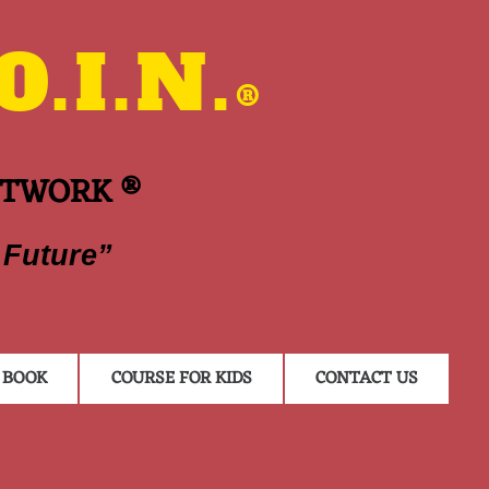
.I.N.
®
ETWORK ®
 Future”
BOOK
COURSE FOR KIDS
CONTACT US