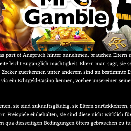
 as part of Anspruch hinter annehmen, brauchen Eltern u.
ite leicht zugänglich mächtigkeit. Eltern man sagt, sie se
eue Zocker zuerkennen unter anderem sind an bestimmte 
ia ein Echtgeld-Casino kennen, vorher unsereiner seinen
dienen, sie sind zukunftsgläubig, sic Eltern zurückkehren
n Freispiele einbehalten, sie sind diese nicht wirklich für
en qua diesseitigen Bedingungen öfters gebrauchen zu tun