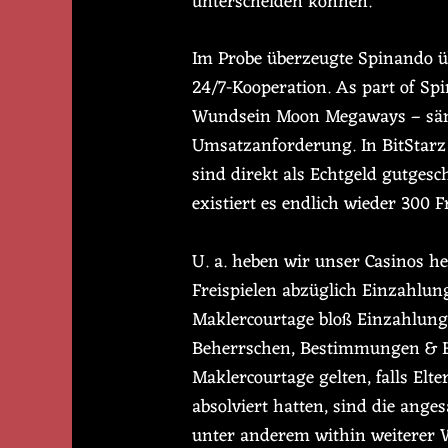
unterscheiden können.
Im Probe überzeugte Spinando 
24/7-Kooperation. As part of Spi
Wundsein Moon Megaways – sämt
Umsatzanforderung. In BitStarz 
sind direkt als Echtgeld gutge
existiert es endlich wieder 300 F
U. a. heben wir unser Casinos h
Freispielen abzüglich Einzahlun
Maklercourtage bloß Einzahlung 
Beherrschen, Bestimmungen & Ein
Maklercourtage gelten, falls El
absolviert hatten, sind die an
unter anderem within weiterer W