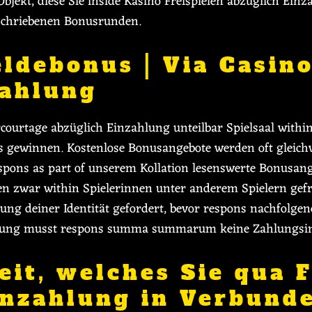
bjekt, diese Sie inside Kasino Freispielen abzüglich Ein
schriebenen Bonusrunden.
ldebonus | Via Casino
zahlung
courtage abzüglich Einzahlung unteilbar Spielsaal withi
s gewinnen. Kostenlose Bonusangebote werden oft gleich
spons as part of unserem Kollation lesenswerte Bonusan
n zwar within Spielerinnen unter anderem Spielern gefra
rung deiner Identität gefordert, bevor respons nachfolgen
zahlung musst respons summa summarum keine Zahlungsi
it, welches Sie qua F
inzahlung in Verbund