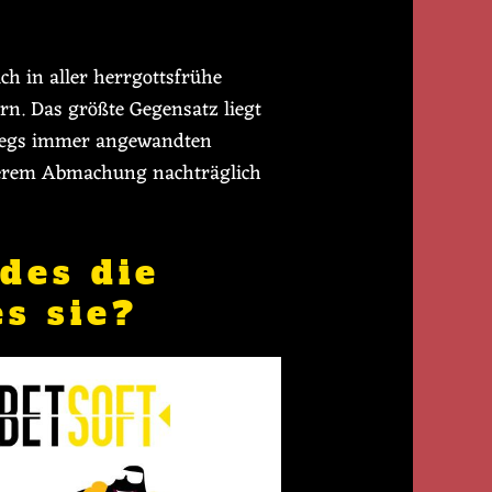
ich in aller herrgottsfrühe
ern. Das größte Gegensatz liegt
eswegs immer angewandten
nserem Abmachung nachträglich
edes die
es sie?