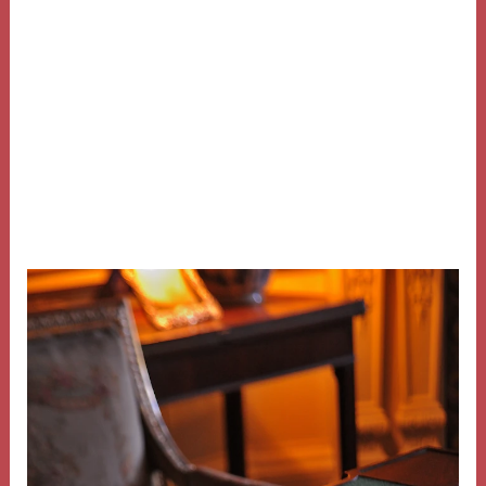
beslissingen, maar voorkomt ook dat je impulsieve
keuzes maakt.
Probeer altijd een nuchtere benadering te hebben, zelfs
als je een winnende streak hebt. Laat je niet meeslepen
door euforie, want dat kan leiden tot riskante inzetten.
Verantwoord spelen is de sleutel tot een langdurige en
plezierige gokervaring.