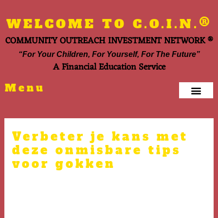
Skip
to
®
WELCOME TO C.O.I.N.
content
COMMUNITY OUTREACH INVESTMENT NETWORK ®
“For Your Children, For Yourself, For The Future”
A Financial Education Service
Men
Menu
Post
navigation
Verbeter je kans met
deze onmisbare tips
voor gokken
/
Public
/ By
admin
Verbeter je kans met deze onmisbare tips voor gokken