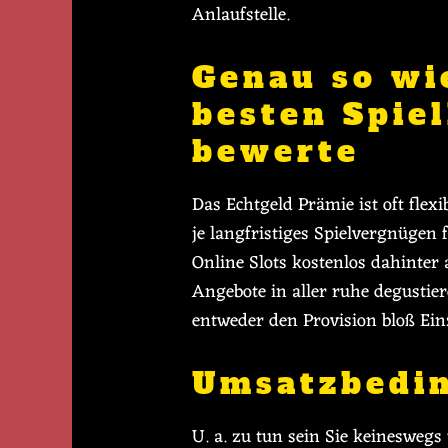
Anlaufstelle.
Genau so wi
besten Spie
bewerte
Das Echtgeld Prämie ist oft flexi
je langfristiges Spielvergnügen 
Online Slots kostenlos dahinter
Angebote in aller ruhe degustier
entweder den Provision bloß Ei
Umsatzbedin
U. a. zu tun sein Sie keineswegs 