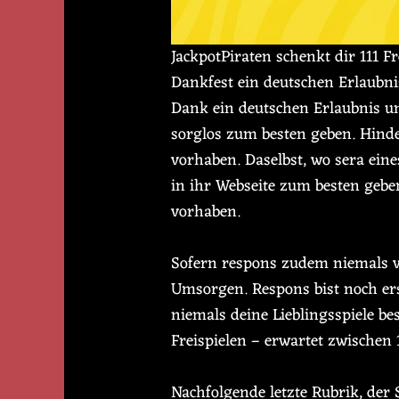
JackpotPiraten schenkt dir 111 F
Dankfest ein deutschen Erlaubni
Dank ein deutschen Erlaubnis un
sorglos zum besten geben. Hinde
vorhaben. Daselbst, wo sera eine
in ihr Webseite zum besten gebe
vorhaben.
Sofern respons zudem niemals ve
Umsorgen. Respons bist noch erst
niemals deine Lieblingsspiele b
Freispielen – erwartet zwischen
Nachfolgende letzte Rubrik, der 