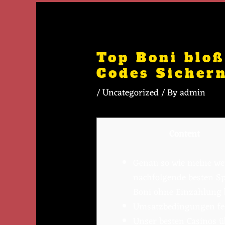
Post
navigation
Top Boni blo
Codes Sicher
/
Uncategorized
/ By
admin
Content
Genau so wie meine we
nachfolgende besten S
Boni ohne Einzahlung 
Umsatzbedingungen fes
Unser besten Casinos ü