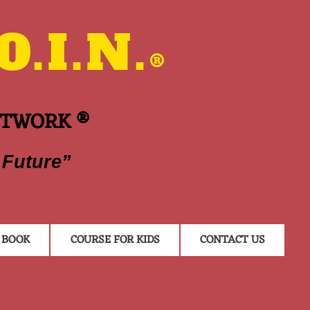
.I.N.
®
ETWORK ®
 Future”
BOOK
COURSE FOR KIDS
CONTACT US