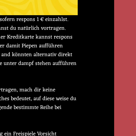
sofern respons 1 € einzahlst.
nst du natürlich vortragen.
ner Kreditkarte kannst respons
ser damit Piepen aufführen
 and könnten alternativ direkt
ude unter dampf stehen aufführen
rtragen, mach dir keine
hes bedeutet, auf diese weise du
gende bestimmte Reihe bei
ein Freispiele Vorsicht