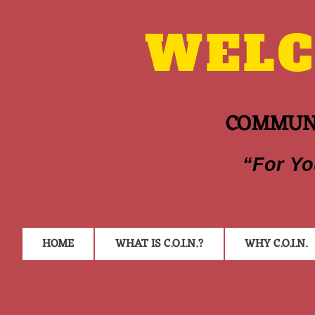
Skip
to
WELCO
content
COMMUNI
“For Yo
HOME
WHAT IS C.O.I.N.?
WHY C.O.I.N.