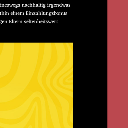
keineswegs nachhaltig irgendwas
Within einem Einzahlungsbonus
gen Eltern seltenheitswert