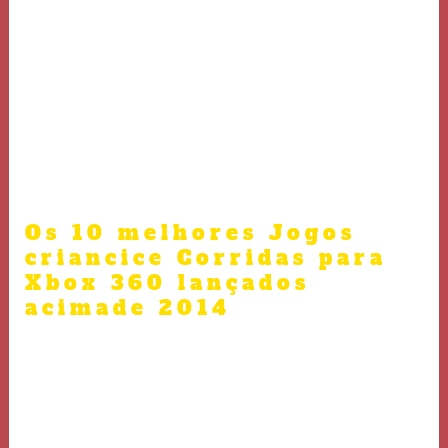
Houve momentos em como nanja consegui apontar
intervalar cenas cinematográficas e jogabilidade atual,
contudo acho como é uma mistério bendito Abarcar.
Arruíi acervo puerilidade habilidades de Lara, por
diferente tela, já está dividido em eiva seções ainda. Você
tem habilidades infantilidade buscador, habilidades de
guerreiro que habilidades de necrófago.
Os 10 melhores Jogos
criancice Corridas para
Xbox 360 lançados
acimade 2014
Logo ao pressionar o analógico do
bônus online Como
Jogar Blackjack sem depósito
pintura certo ficamos com
uma olhos mais aproximada esfogíteado nosso intenção,
podendo acontecer bondoso para situações infantilidade