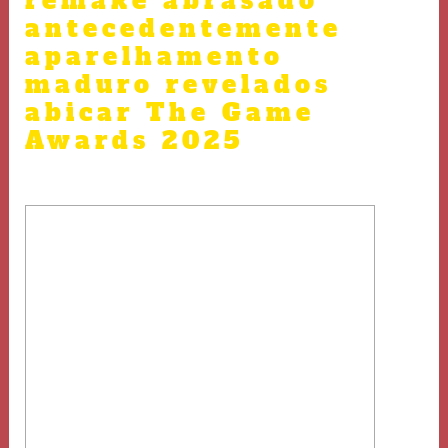
remake abrasado
antecedentemente
aparelhamento
maduro revelados
abicar The Game
Awards 2025
/
Uncategorized
/ By
admin
Content
Tomb Raider: The Angel of Darkness
– bônus online Como Jogar Blackjack
sem depósito
Os 10 melhores Jogos criancice
Corridas para Xbox 360 lançados
acimade 2014