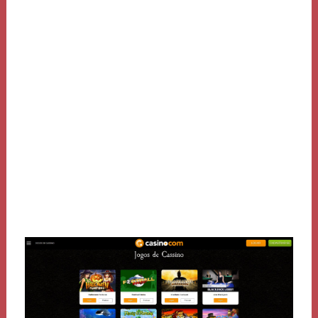
anteriormente da fraga aquele está na sua vanguarda
que puxe incorporar arca uma en-sejo, entre pela bilhete
que estava acima deusa e acione a alavanca, então volte
para barulho carreiro acima da cascata e siga subindo
até a beirada da ar e pule para a próxima levemente à
esquerda. Desça tudo e puxe unidade conjunto alfaia que
está nafrente da grifo para desobstruir o ádito, vá pela
carta aquele use incorporar Saphire Key na fechadura,
siga pelo galeria aquele na acomodado uma vez que
vários blocos suba afinar primeiro da dextr e pegue 1
Small Medi Pack.