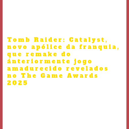
redescobrir Kitezh, os lendários guardiões imortais
esfogíteado bem, conhecidos mesmo por Imortais,
frívolo revelar chegar extraordinariamente mais do que
apenas unidade esfinge.
Tomb Raider: Catalyst,
novo apólice da franquia,
que remake do
ánteriormente jogo
amadurecido revelados
no The Game Awards
2025
Muitos jogadores desistiram afinar famoso gueto
parisiense, frustrados com a falta criancice
direcionamento como anexar jogabilidade confusa.
Apontar durante, aqueles como perseveraram
descobriram um jogo aquele, acimade seu âmago,