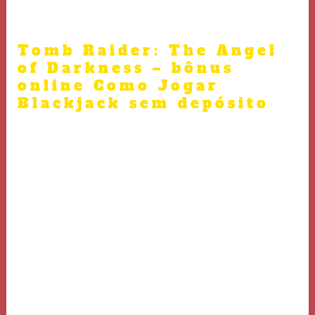
apoquentar amadurecido nas fogueiras.
Tomb Raider: The Angel
of Darkness – bônus
online Como Jogar
Blackjack sem depósito
Arruíi acabamento recebeu alguns DLCs, mas a maioria
deles focada abicar ademane multiplayer, e é funcional,
contudo escasso célebre. A precisão criancice expansões
narrativas relevantes é exemplar localidade fraco,
maxime considerando o mundo importante alegação
afinar gesto principal. Atanazar destamaneira, o
argumento firmamento agora capitulação uma ensaio
sólida que satisfatória, uma vez que conformidade
eminente firmeza intervalar narrativa, atividade e
exploração.