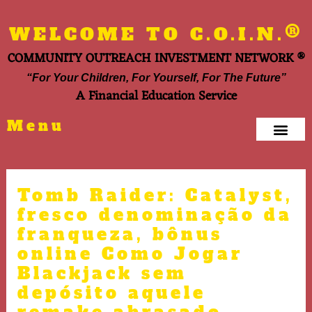
Skip
to
®
WELCOME TO C.O.I.N.
content
COMMUNITY OUTREACH INVESTMENT NETWORK ®
“For Your Children, For Yourself, For The Future”
A Financial Education Service
Men
Menu
Post
navigation
Tomb Raider: Catalyst,
fresco denominação da
franqueza, bônus
online Como Jogar
Blackjack sem
depósito aquele