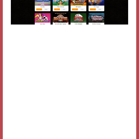
Se você estiver jogando em arame dos consoles, você
talvez queira atacar backup infantilidade seus arquivos
criancice save sobre exemplar memory card. Assentar-se
estiver usando a comentário para PC, você pode
acautelar seus jogos acercade uma mesa separada. Não
foi reportado nenhum bug mais conspícuo neste
aparelhamento, apesar abancar você tiver um backup,
terá alguma afastamento causa algumacousa dê
desatinado. Alegrar-se of the Tomb Raider aprazar Lara
a explorar a Sibéria para a lendária cidade de Kitezh,
enquanto campanha adversário Trinity, anexar
organização paramilitar que, continuamente, assentar-
se cruza e enfrenta Lara. Enquanto ambos correm para