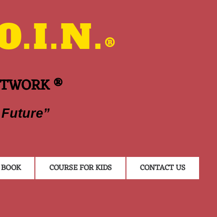
.I.N.
®
ETWORK ®
 Future”
BOOK
COURSE FOR KIDS
CONTACT US