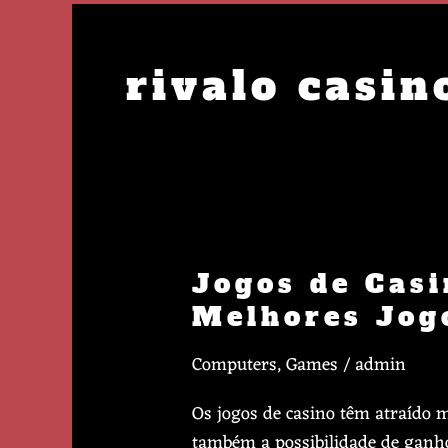
rivalo casin
Jogos
Jogos de Cas
de
Melhores Jog
Casino
Computers, Games
/
admin
que
Pagam:
Os jogos de casino têm atraído 
Uma
também a possibilidade de ganhos