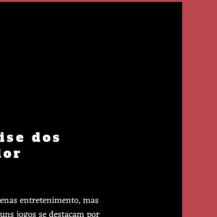
ise dos
dor
penas entretenimento, mas
lguns jogos se destacam por