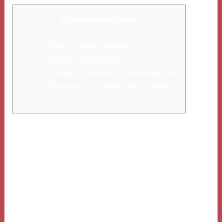
Содержание статьи
Бонус за регистрацию
Награда за перевод
Еще раз установите преимущество
Получение специальной техники
Онлайн-казино предлагают различные уровни
приветственных бонусов для детей. Новейшие
бонусы могут быть оформлены строго
определенными словами и условиями. Однако это
могут быть правила ставок, взвешивание раундов и
политика начала игры с 60-минутными блоками.
Самый популярный бонус казино — это, безусловно,