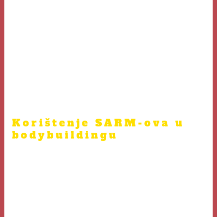
čime se smanjuje rizik od nuspojava koje su često
povezane s upotrebom steroida. Popularni SARM-ovi
uključuju:
Ostarine (MK-2866)
LGD-4033
RAD-140
S23
Korištenje SARM-ova u
bodybuildingu
Mnogi bodybuilderi i sportaši koriste SARM-ove kao dio
svojeg režima suplementacije kako bi postigli brže
rezultate. Ključne prednosti korištenja SARM-ova
uključuju: