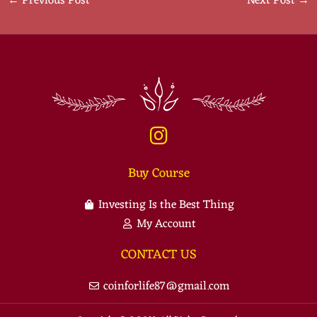
←
Previous Post
Next Post
→
Buy Course
Investing Is the Best Thing
My Account
CONTACT US
coinforlife87@gmail.com