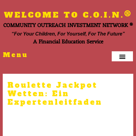
Skip
to
®
WELCOME TO C.O.I.N.
content
COMMUNITY OUTREACH INVESTMENT NETWORK ®
“For Your Children, For Yourself, For The Future”
A Financial Education Service
Men
Menu
Post
navigation
Roulette Jackpot
Wetten: Ein
Expertenleitfaden
/
Uncategorized
/ By
admin
Als langjähriger Spieler mit über 15 Jahren Erfahrung
im Online-Roulette, habe ich eine Vielzahl von