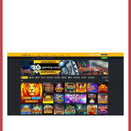
osumnjičenih u novim Smitovim ubistvima. Iako ne,
postoji fascinantna konvergencija između Minnaara i
njegovih veza s kubanskim egzilima u SAD-u sredinom
sedamdesetih i onoga što se naziva "nestalom teorijom"
Smitovih ubistava. Ta teorija predstavlja najčešću uzrok
novog napada i razlog zašto.
Potpuno novi osjećaj od ulaganja u pravi novac može
doživjeti mnogo vremenskih zastoja zbog najveće