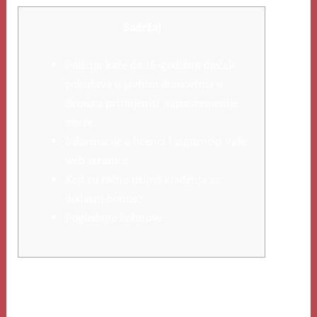
Sadržaj
Policija kaže da 16-godišnji dječak
pokušava u javnim domovima u
Bronxu primijeniti najsavremenije
mjere.
Informacije o licenci i sigurnost vaše
web stranice
Koji su tačno uslovi klađenja za
dodatni bonus?
Pogledajte kolutove
100 posto besplatnih Revolvesa možete iskoristiti u roku
od 7 dana, a dobitak od 100 posto besplatnih Revolvesa
je ograničen na 300 dolara. Ovaj bonus za višestruke