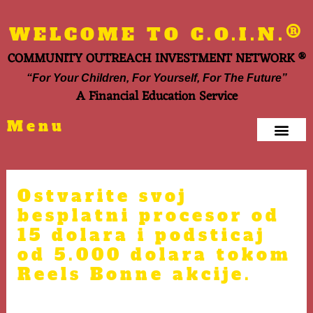
Skip
to
®
WELCOME TO C.O.I.N.
content
COMMUNITY OUTREACH INVESTMENT NETWORK ®
“For Your Children, For Yourself, For The Future”
A Financial Education Service
Men
Menu
Post
navigation
Ostvarite svoj
besplatni procesor od
15 dolara i podsticaj
od 5.000 dolara tokom
Reels Bonne akcije.
/
Uncategorized
/ By
admin