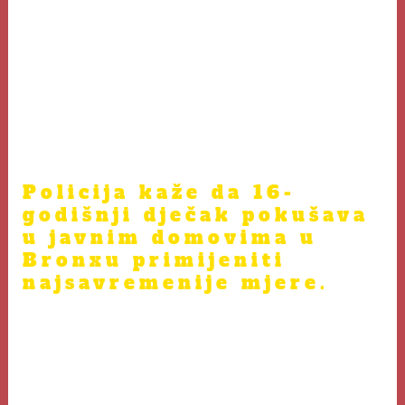
depozite tokom MateSlots-a je
verde casino prijava
putem mobitela
odlično rješenje za pokretanje vaših
kladioničarskih aktivnosti.
Telegram kockarske
kompanije će vam pomoći da uđete u aplikaciju za
razmjenu poruka, ali neće vam pomoći da prevarite sebe
– raznolikost igara nije na prvom mjestu.
Policija kaže da 16-
godišnji dječak pokušava
u javnim domovima u
Bronxu primijeniti
najsavremenije mjere.
Australijski profesionalci imaju pristup igrama non-
stop, bez ograničenja za igrače u vezi sa događajima ili
ograničenja klase tokom bonus perioda. Maksimalni
iznos isplate iz bonusa bez depozita ograničen je na 100