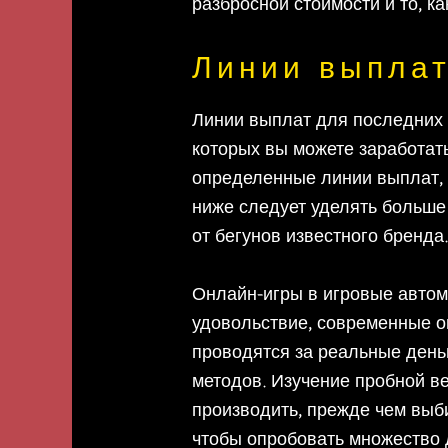
разбросной стоимости и то, ка
Линии выпла
Линии выплат для последних 
которых вы можете заработат
определенные линии выплат, 
ниже следует уделять больше 
от бегунов известного бренда
Онлайн-игры в игровые автом
удовольствие, современные о
проводятся за реальные ден
методов. Изучение пробной ве
производить, прежде чем выби
чтобы опробовать множество д