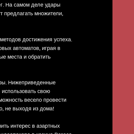
ег. На самом деле удары
т предлагать множители,
 методов достижения успеха.
вых автоматов, играя в
ые места и обратить
оры. Нижеприведенные
е использовать свою
можность весело провести
, не выходя из дома!
ить интерес в азартных