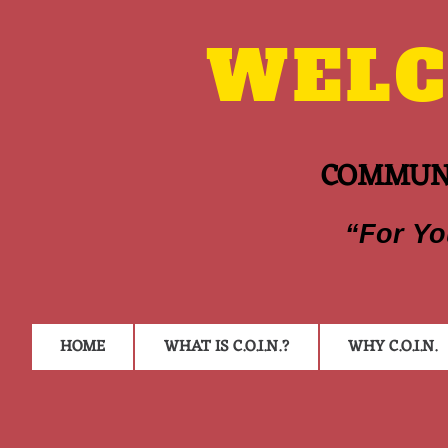
Skip
to
WELCO
content
COMMUNI
“For Yo
HOME
WHAT IS C.O.I.N.?
WHY C.O.I.N.