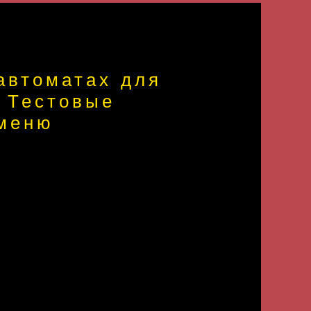
автоматах для
 Тестовые
 меню