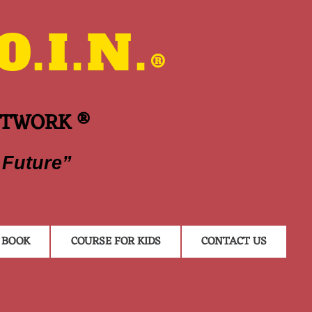
.I.N.
®
ETWORK ®
 Future”
BOOK
COURSE FOR KIDS
CONTACT US