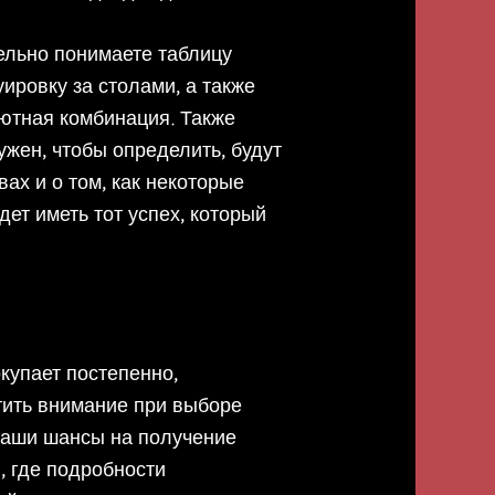
ельно понимаете таблицу
ировку за столами, а также
лютная комбинация. Также
ужен, чтобы определить, будут
ах и о том, как некоторые
дет иметь тот успех, который
купает постепенно,
тить внимание при выборе
ваши шансы на получение
, где подробности