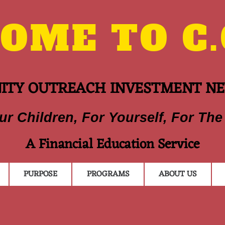
ME TO C.O
TY OUTREACH INVESTMENT N
ur Children, For Yourself, For The
A Financial Education Service
PURPOSE
PROGRAMS
ABOUT US