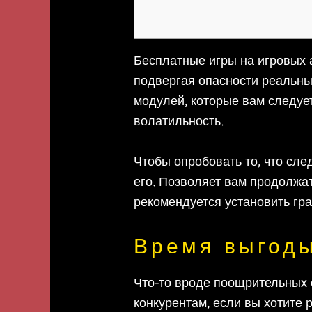
Бесплатные игры на игровых 
подвергая опасности реальны
модулей, которые вам следуе
волатильность.
Чтобы опробовать то, что сл
его.
Позволяет вам продолжать
рекомендуется установить гр
Время выгод
Что-то вроде поощрительных 
конкурентам, если вы хотите