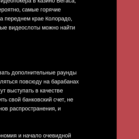
идеопокера в казино Вегаса,
Вероятно, самые горячие
а переднем крае Колорадо,
ные видеослоты можно найти
вать дополнительные раунды
являться повсюду на барабанах
ут выступать в качестве
ь свой банковский счет, не
нов распространения, и
ономия и начало очевидной