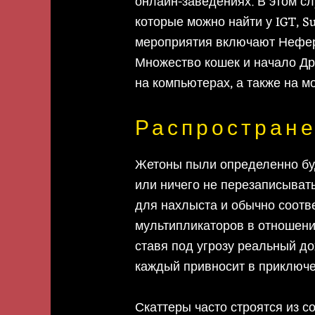
онлайн-заведениях. В этом с
которые можно найти у IGT, Su
мероприятия включают Нефер
Множество кошек и начало Др
на компьютерах, а также на м
Распростране
Жетоны пыли определенно бу
или ничего не перезаписывать
для нахлыста и обычно соотве
мультипликаторов в отношени
ставя под угрозу реальный д
каждый привносит в приключе
Скаттеры часто строятся из 