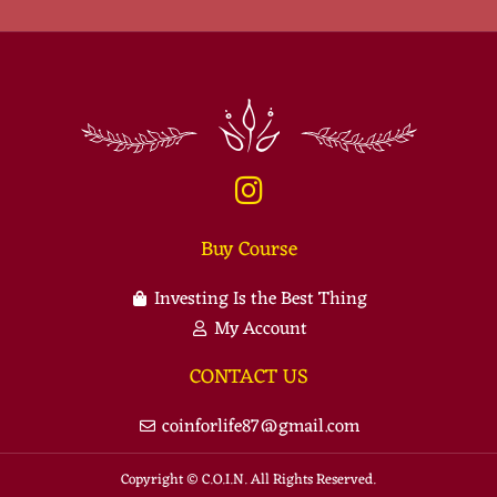
Buy Course
Investing Is the Best Thing
My Account
CONTACT US
coinforlife87@gmail.com
Copyright © C.O.I.N. All Rights Reserved.