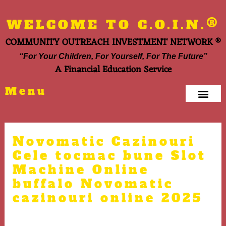
Skip
to
®
WELCOME TO C.O.I.N.
content
COMMUNITY OUTREACH INVESTMENT NETWORK ®
“For Your Children, For Yourself, For The Future”
A Financial Education Service
Men
Menu
Post
navigation
Novomatic Cazinouri
Cele tocmac bune Slot
Machine Online
buffalo Novomatic
cazinouri online 2025
/
Uncategorized
/ By
admin