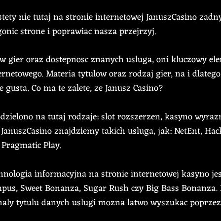
ety nie tutaj na stronie internetowej JanuszCasino zadn
nic strone i poprawiac nasza przejrzyj.
w gier oraz dostepnosc znanych usluga, oni kluczowy el
netowego. Materia tytulow oraz rodzaj gier, na i dlatego
e gusta. Co ma te zalete, ze Janusz Casino?
zielono na tutaj rodzaje: slot rozszerzen, kasyno wyrazn
r JanuszCasino znajdziemy takich usluga, jak: NetEnt, Ha
 Pragmatic Play.
chnologia informacyjna na stronie internetowej kasyno je
pus, Sweet Bonanza, Sugar Rush czy Big Bass Bonanza. B
onaly tytulu danych uslugi mozna latwo wyszukac poprze