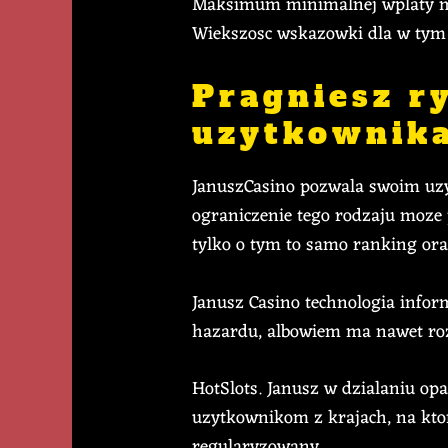
Maksimum minimalnej wplaty moz
Wiekszosc wskazowki dla w tym l
Pragniesz r
uzytkownika
JanuszCasino pozwala swoim uz
ograniczenie tego rodzaju moze 
tylko o tym to samo ranking oraz
Janusz Casino technologia infor
hazardu, albowiem ma nawet roz
HotSlots. Janusz w dzialaniu op
uzytkownikom z krajach, na kto
regularyzowany.