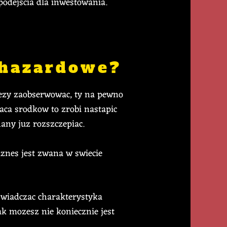
odejscia dla inwestowania.
 hazardowe?
ezy zaobserwowac, ty na pewno
aca srodkow to zrobi nastapic
any juz rozszczepiac.
znes jest zwana w swiecie
oswiadczac charakterystyka
k mozesz nie koniecznie jest