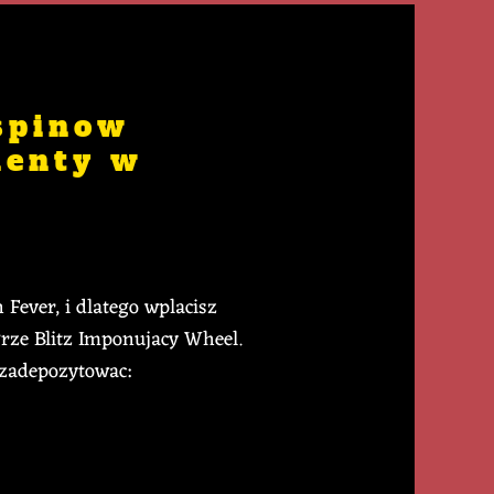
spinow
menty w
 Fever, i dlatego wplacisz
rze Blitz Imponujacy Wheel.
 zadepozytowac: