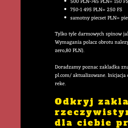
500 PLN-745 PLN= 150 F
750-1 495 PLN= 250 FS
samotny piecset PLN= pie
Tylko tyle darmowych spinow jak
Wymagania polacz obrotu nalezy
zero,80 PLN).
Doradzamy poznac zakladka znal
pl.com/
aktualizowane. Inicjacja
reke.
Odkryj zakl
rzeczywisty
dla ciebie p