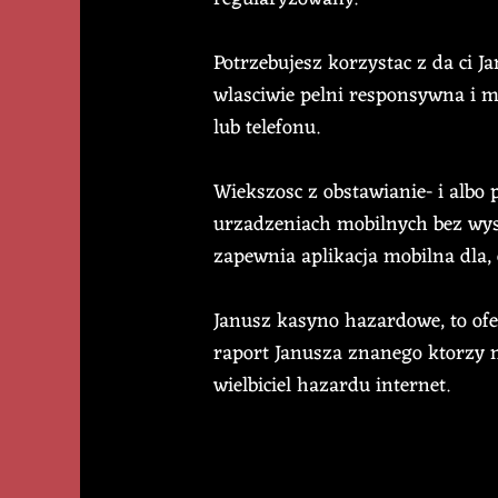
Potrzebujesz korzystac z da ci 
wlasciwie pelni responsywna i 
lub telefonu.
Wiekszosc z obstawianie- i albo 
urzadzeniach mobilnych bez wys
zapewnia aplikacja mobilna dla,
Janusz kasyno hazardowe, to ofe
raport Janusza znanego ktorzy 
wielbiciel hazardu internet.