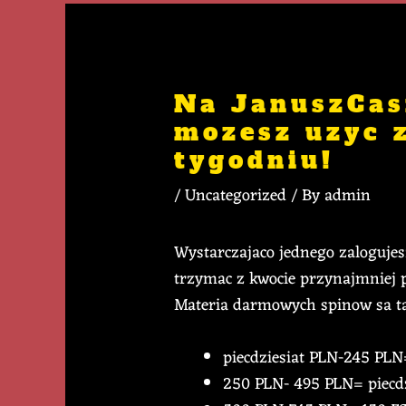
Post
navigation
Na JanuszCas
mozesz uzyc 
tygodniu!
/
Uncategorized
/ By
admin
Wystarczajaco jednego zalogujesz
trzymac z kwocie przynajmniej p
Materia darmowych spinow sa ta
piecdziesiat PLN-245 PLN
250 PLN- 495 PLN= piecdz