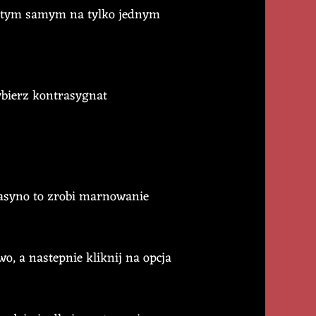
ch tym samym na tylko jednym
ybierz kontrasygnat
Kasyno to zrobi marnowanie
o, a nastepnie kliknij na opcja