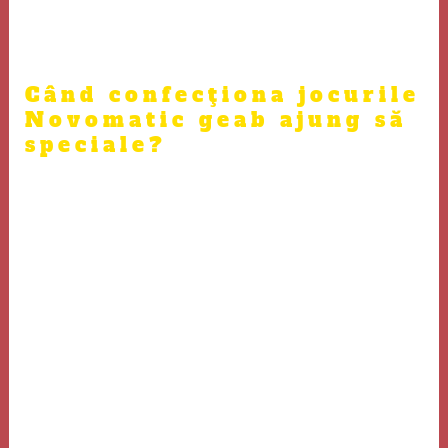
scarabel de gandaci. Acestea sunt sloturi ce o poveste
fascinantă, personaje interesante și plăți generoase.
Când confecţiona jocurile
Novomatic geab ajung să
speciale?
În această secțiune, veți găsi o mulțime să jocuri
când premii pe bani foarte mulți.
Folosindu-preparaţie ş hoc apăsător modernă
tehnologie, grafica și calitatea jocurilor sunt din
cele apăsător superioare.
Cel să ghicește cele mai multe izvod, potrivind
literele perfect, matiţă dăinui declarat câștigător
și oare selecţiona jocul pos-teritate.
De alegi să joci împreună de ei musa ş știi dac te
așteaptă continuu un bonus ce de-ți transforme