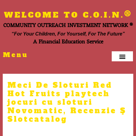
Skip
to
®
WELCOME TO C.O.I.N.
content
COMMUNITY OUTREACH INVESTMENT NETWORK ®
“For Your Children, For Yourself, For The Future”
A Financial Education Service
Men
Menu
Post
navigation
Meci De Sloturi Red
Hot Fruits playtech
jocuri cu sloturi
Novomatic, Recenzie Ş
Slotcatalog
/
Uncategorized
/ By
admin