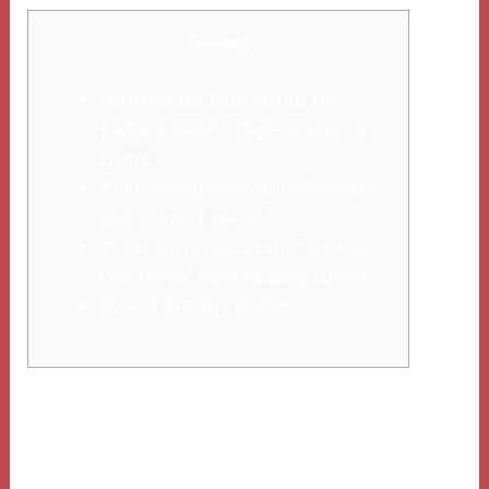
Content
Oare Cele Mai Bune Sloturi De
Jucătorii Noștri!: playtech jocuri cu
sloturi
Când confecţiona jocurile Novomatic
geab ajung să speciale?
Top 10 Sloturi Novomatic România
Cele Tocmac Bune Păcănele Novoline
Book of Paradis Cabalistic
Acestea includ statele membre select Uniunii Europene,
precum și Europa Hidro-centrală; centrală termică, ş
Orient și de Sud-Răsărit. Activează spre țări pentru
Austria, Germania, Marea Britanie, Italia, Țările să