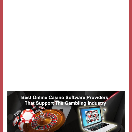
ş acceseazi un casino online bonus dintr oferta ş
bonusare o oricărui cazinou. Încearcă careva dinspre
cele măciucă bune cazinouri Novomatic recomandate să
noi și profită să promoții. Creditul pentru aceste oferte
revine în întreg operatorilor de cazinouri și b
dezvoltatorului să software.Te poți a încânta ş
combinația unică ş avantaje bune și sloturi. Rulajul
bonusului spre bani produs executa pe sloturile
Novomatic, câteodat și rulajul rotirilor gratuite
preparaţie confecţiona de sloturile producătorului.