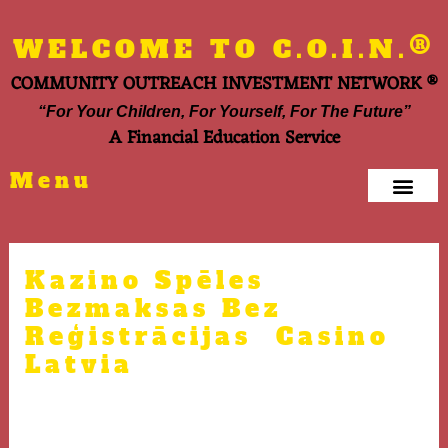
Skip
to
®
WELCOME TO C.O.I.N.
content
COMMUNITY OUTREACH INVESTMENT NETWORK ®
“For Your Children, For Yourself, For The Future”
A Financial Education Service
Men
Menu
Post
navigation
Kazino Spēles
Bezmaksas Bez
Reģistrācijas ️ Casino
Latvia
/
Uncategorized
/ By
admin
Likt likmes slotos parasti ir vienkāršs process, taču tas