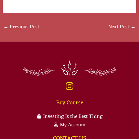
piedāvātajām izmaksu līnijām.
←
Previous Post
Next Post
→
Buy Course
Investing Is the Best Thing
My Account
CONTACT US