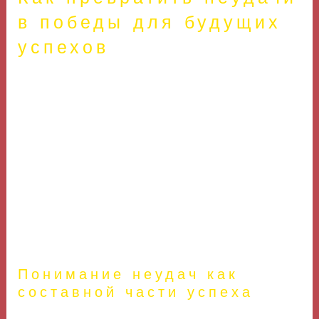
в победы для будущих
успехов
Каждый из нас сталкивался с неудачами на своем
пути к успеху. Однако важно уметь извлекать уроки
из этих неудач, чтобы превращать их в шаги к
будущим достижениям. В этой статье мы
рассмотрим, как можно эффективно использовать
опыты поражений для личного и
профессионального роста. Неудачи не являются
конечным результатом, а скорее возможностью для
анализа и самосовершенствования.
Понимание неудач как
составной части успеха