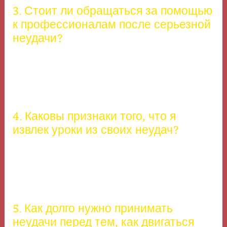
3. Стоит ли обращаться за помощью
к профессионалам после серьезной
неудачи?
Да, работа с коучем или психологом может помочь
вам справиться с эмоциями и выстроить план
действий.
4. Каковы признаки того, что я
извлек уроки из своих неудач?
Если вы понимаете, что сделали не так, и можете
применить эти знания для улучшения своих
действий и решений, то успешно извлекли уроки.
5. Как долго нужно принимать
неудачи перед тем, как двигаться