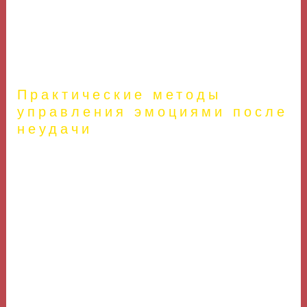
неудач и продолжили двигаться вперед. Эти истории
показывают, что неудачи — это не конец, а зачастую
просто временные трудности на пути к великому
достижению.
Практические методы
управления эмоциями после
неудачи
После неудачи могут возникнуть разнообразные
эмоции — от разочарования до гнева. Эти чувства
совершенно нормальны, но то, как мы их управляем,
имеет большое значение для нашего дальнейшего
развития. Вот несколько способов управления
эмоциями:
сайт 1win
Позвольте себе немного времени для грусти,
но затем начните действовать.