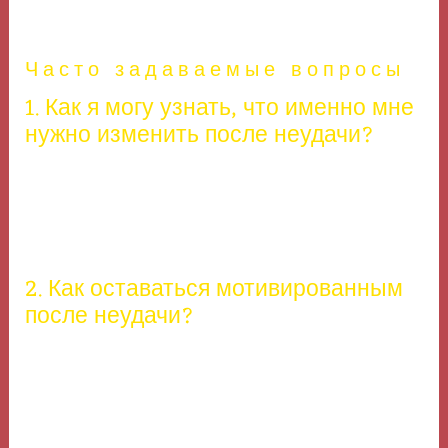
ошибках, можно достичь настоящего успеха.
Часто задаваемые вопросы
1. Как я могу узнать, что именно мне
нужно изменить после неудачи?
Анализируйте ситуацию и смотрите, какие действия
привели к неудаче. Определите, какие варианты
поведения могли бы привести к другому результату.
2. Как оставаться мотивированным
после неудачи?
Поддерживайте позитивный настрой, общайтесь с
поддерживающими людьми и напоминайте себе о
своих целях.