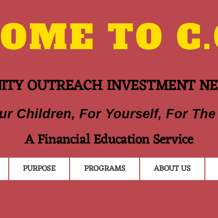
ME TO C.O
TY OUTREACH INVESTMENT N
ur Children, For Yourself, For The
A Financial Education Service
PURPOSE
PROGRAMS
ABOUT US