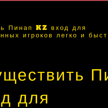
ть Пинап KZ вход для
нных игроков легко и быс
уществить П
д для