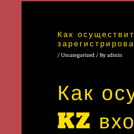
Post
navigation
Как осуществи
зарегистрирова
/
Uncategorized
/ By
admin
Как ос
KZ вхо