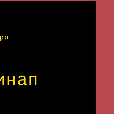
тро
инап