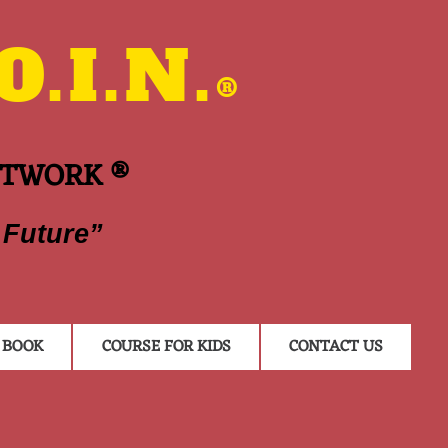
.I.N.
®
ETWORK ®
 Future”
BOOK
COURSE FOR KIDS
CONTACT US