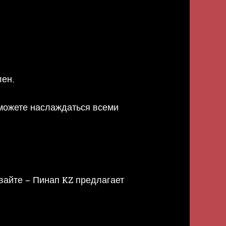
лен.
сможете наслаждаться всеми
ивайте – Пинап KZ предлагает