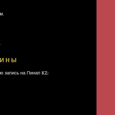
м.
.
чины
ю запись на Пинап KZ: