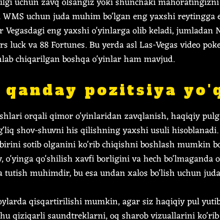
lgi uchun zavq olsangiz yoki shunchaki mahoratingizni 
 va WMS uchun juda muhim bo'lgan eng yaxshi reytingga 
Vegasdagi eng yaxshi o'yinlarga olib keladi, jumladan Ne
s luck va 88 Fortunes. Bu yerda asl Las-Vegas video pok
lab chiqarilgan boshqa o'yinlar ham mavjud.
 qanday pozitsiya yo'
hlari orqali qimor o'yinlaridan zavqlanish, haqiqiy pulg
'liq shov-shuvni his qilishning yaxshi usuli hisoblanadi. 
birini sotib olganini ko'rib chiqishni boshlash mumkin bo
o'yinga qo'shilish xavfi borligini va hech bo'lmaganda 
 tutish muhimdir, bu esa undan xalos bo'lish uchun juda
arda qisqartirilishi mumkin, agar siz haqiqiy pul yutib 
u qiziqarli saundtreklarni, oq sharob vizuallarini ko'ri