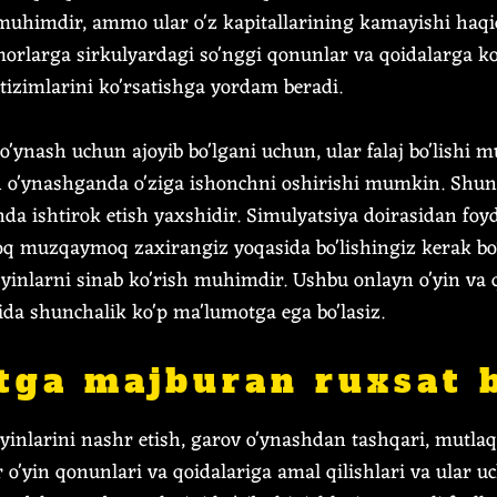
uhimdir, ammo ular o'z kapitallarining kamayishi haqid
orlarga sirkulyardagi so'nggi qonunlar va qoidalarga ko
tizimlarini ko'rsatishga yordam beradi.
 o'ynash uchun ajoyib bo'lgani uchun, ular falaj bo'lishi
an o'ynashganda o'ziga ishonchni oshirishi mumkin. Shu
nda ishtirok etish yaxshidir. Simulyatsiya doirasidan foyd
q muzqaymoq zaxirangiz yoqasida bo'lishingiz kerak bo'l
'yinlarni sinab ko'rish muhimdir. Ushbu onlayn o'yin va 
qida shunchalik ko'p ma'lumotga ega bo'lasiz.
tga majburan ruxsat b
'yinlarini nashr etish, garov o'ynashdan tashqari, mutlaq
r o'yin qonunlari va qoidalariga amal qilishlari va ular