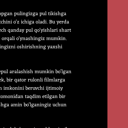
topgan pulingizga pul tikishga
chini o'z ichiga oladi. Bu yerda
ch qanday pul qo'yishlari shart
sh orqali o'ynashingiz mumkin.
ingizni oshirishning yaxshi
epul aralashish mumkin bo'lgan
k, bir qator rulonli filmlarga
sh imkonini beruvchi ijtimoiy
 tomonidan taqdim etilgan bir
lashga amin bo'lganingiz uchun