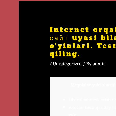
Post
navigation
Internet orqa
сайт uyasi bi
o'yinlari. Te
qiling.
/
Uncategorized
/ By
admin
Maqolalar yoki sharhl
Liberal ishtirok etish 
Asosan hech qanday po
yo'q