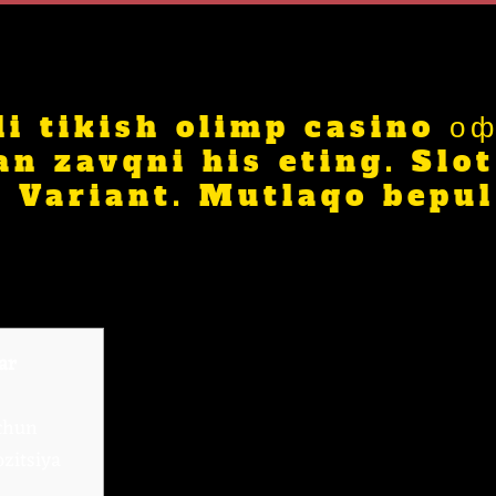
li tikish olimp casino о
lan zavqni his eting. Slo
st Variant. Mutlaqo bepul
ar
uchun
zitsiya