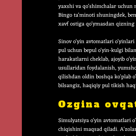
yaxshi va qo'shimchalar uchun m
Bingo ta'minoti shuningdek, bem
xavf ostiga qo'ymasdan qizning 
Sinov o'yin avtomatlari o'yinlari
pul uchun bepul o'yin-kulgi bil
harakatlarni cheklab, ajoyib o'yi
usullaridan foydalanish, yumsho
qilishdan oldin boshqa ko'plab o
bilsangiz, haqiqiy pul tikish ha
Ozgina ovqa
Simulyatsiya o'yin avtomatlari o
chiqishini maqsad qiladi. A'zola