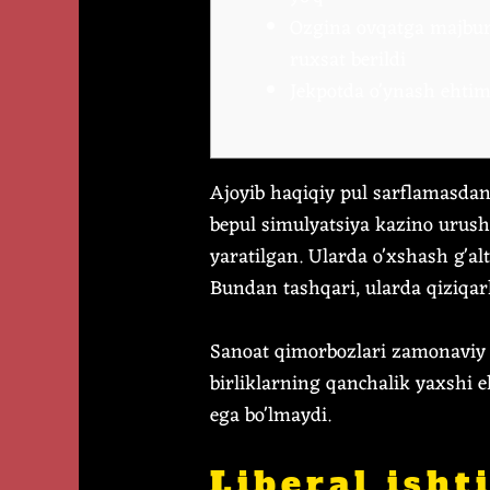
Ozgina ovqatga majbu
ruxsat berildi
Jekpotda o'ynash ehtim
Ajoyib haqiqiy pul sarflamasdan
bepul simulyatsiya kazino urushl
yaratilgan. Ularda o'xshash g'al
Bundan tashqari, ularda qiziqa
Sanoat qimorbozlari zamonaviy k
birliklarning qanchalik yaxshi 
ega bo'lmaydi.
Liberal isht