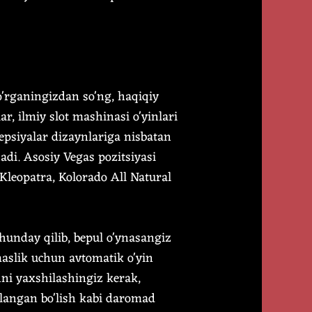
o'rganingizdan so'ng, haqiqiy
r, ilmiy slot mashinasi o'yinlari
sepsiyalar dizaynlariga nisbatan
hadi. Asosiy Vegas pozitsiyasi
Kleopatra, Kolorado All Natural
Shunday qilib, bepul o'ynasangiz
maslik uchun avtomatik o'yin
ni yaxshilashingiz kerak,
atlangan bo'lish kabi daromad