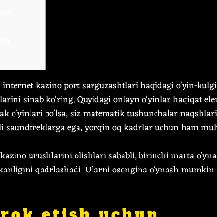
ran
oli
 internet kazino port sarguzashtlari haqidagi o'yin-kul
arini sinab ko'ring. Quyidagi onlayn o'yinlar haqiqat elem
tak o'yinlari bo'lsa, siz matematik tushunchalar naqshlari
rli saundtreklarga ega, yorqin oq kadrlar uchun ham mu
azino urushlarini olishlari sababli, birinchi marta o'yn
ekanligini qadrlashadi. Ularni osongina o'ynash mumkin
irok etish uchun