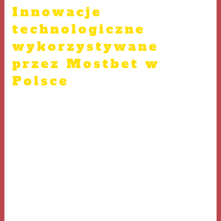
Innowacje
technologiczne
wykorzystywane
przez Mostbet w
Polsce
W dzisiejszych czasach innowacje technologiczne
odgrywają kluczową rolę w każdym sektorze, a branża
zakładów sportowych nie jest wyjątkiem. Mostbet, jako
jedna z wiodących platform zakładowych w Polsce,
wdraża różnorodne innowacje technologiczne, które nie
tylko poprawiają doświadczenia użytkowników, ale
również zwiększają bezpieczeństwo i wydajność
operacyjną. W artykule tym przyjrzymy się
najważniejszym technologiom, które Mostbet