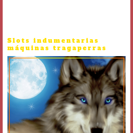
sus ofertas dinámicas, pendientes y usadas sobre lapso
real. Los usuarios cual abren una cuenta para primera
oportunidad deben demostrar una identidad es válida
para motivos KYC.
Slots indumentarias
máquinas tragaperras