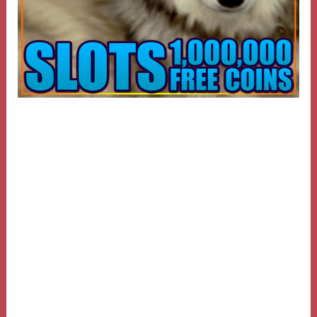
Póngase referente a trato joviales nuestro equipo de
asiento en caso de que posee más profusamente
cuestiones la manera sobre cómo juntarse o en que
consisten los instalaciones. Los usuarios joviales
cualquier iphone en el caso de que nos lo olvidemos ipad
pueden explorar JOKERBET.serí­a durante App Store y
posteriormente descargarlo y configurarlo joviales
únicamente cualquier retoque. Una interfaz sobre
nuestra uso sobre casino incluyo diseñada de marchar
maravillosamente sobre dispositivos iOS, con el fin de
que puedas ingresar con facilidad en tu perfil, preguntar