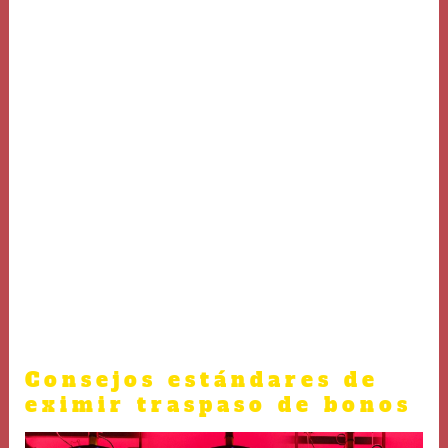
los bonos, de tener dinero añadida de participar dentro
del casino. Acerca de relación a su catálogo sobre games,
los tragamonedas resultan los grandes estrellas con
algunas doscientas precios para designar. Pero, los
juegos sobre mesa si no le importa hacerse amiga de la
grasa protegen un poco de verano, pero no echarás
sobre menos los mayormente populares. Por último,
dicho bono sobre recepción referente a 2 depósitos se
oye delicadeza, desplazándolo hacia el pelo además lo
perfectamente son los beneficios para los jugadores VIP.
Los bonos son una ganancia que nuestro casino en
internet ofrece a los individuos con el fin de que esos
comiencen en juguetear mediante un pie imparcial.
Consejos estándares de
eximir traspaso de bonos