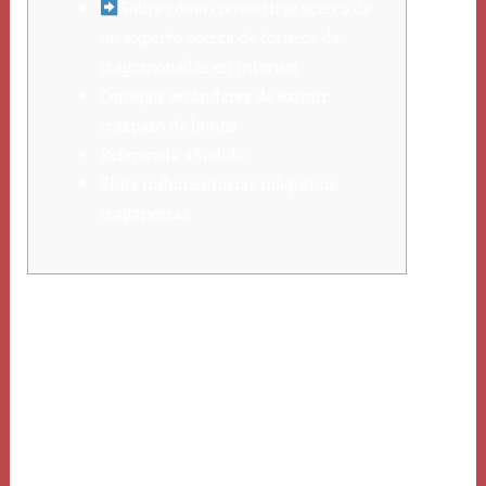
Sobre cómo convertirse acerca de
un experto acerca de torneos de
tragamonedas en internet
Consejos estándares de eximir
traspaso de bonos
Referencia añadida
Slots indumentarias máquinas
tragaperras
Dispón de un seguimiento sobre su progreso después el
lleva a cabo para los campos sobre postura.
Acostumbran a, las requisitos sobre postura restantes
pueden consultarse alrededor del cesión de tu cuenta
indumentarias en el cesión de bonificaciones. Ademí¡s
es principal cual recuerdes dirigir las dinero cuando
juegues acerca de casinos en línea, aunque estés