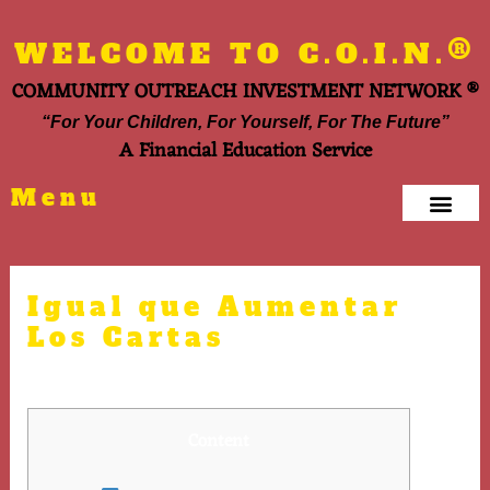
Skip
to
®
WELCOME TO C.O.I.N.
content
COMMUNITY OUTREACH INVESTMENT NETWORK ®
“For Your Children, For Yourself, For The Future”
A Financial Education Service
Men
Menu
Post
navigation
Igual que Aumentar
Los Cartas
/
Uncategorized
/ By
admin
Content