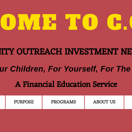
ME TO C.O
TY OUTREACH INVESTMENT N
ur Children, For Yourself, For The
A Financial Education Service
PURPOSE
PROGRAMS
ABOUT US