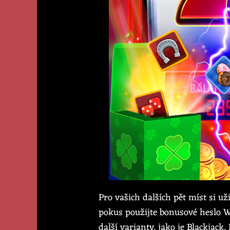
Pro vašich dalších pět míst si u
pokus použijte bonusové heslo W
další varianty, jako je Blackjac