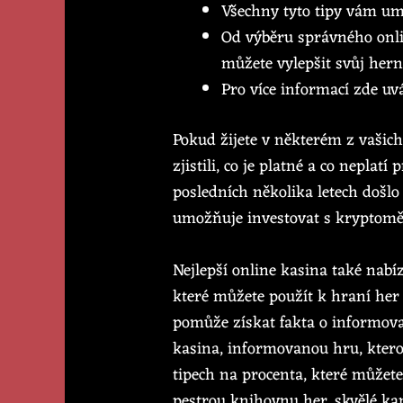
Všechny tyto tipy vám umo
Od výběru správného onli
můžete vylepšit svůj herní
Pro více informací zde u
Pokud žijete v některém z vašich
zjistili, co je platné a co nepla
posledních několika letech došlo 
umožňuje investovat s kryptomě
Nejlepší online kasina také nabí
které můžete použít k hraní her
pomůže získat fakta o informova
kasina, informovanou hru, ktero
tipech na procenta, které můžete
pestrou knihovnu her, skvělé ka