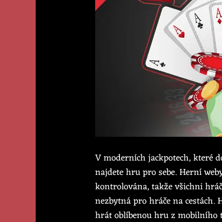
V moderních jackpotech, které dos
najdete hru pro sebe.
Herní weby
kontrolována, takže všichni hrá
nezbytná pro hráče na cestách. 
hrát oblíbenou hru z mobilního t