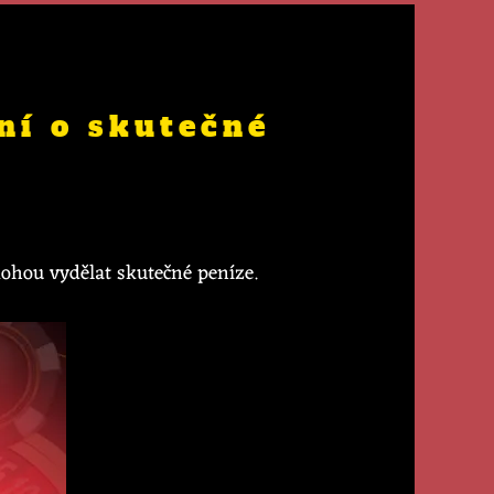
ní o skutečné
ohou vydělat skutečné peníze.