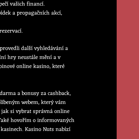
čí vašich financí.
ídek a propagačních akcí,
ezervací.
 provedli další vyhledávání a
rdní hry neustále mění a v
coinové online kasino, které
 zdarma a bonusy za cashback,
oblíbeným webem, který vám
jak si vybrat správná online
. Také hovořím o informovaných
 kasinech. Kasino Nuts nabízí