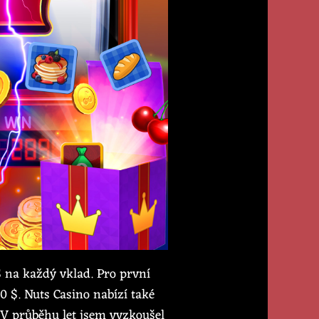
$ na každý vklad. Pro první
 $. Nuts Casino nabízí také
. V průběhu let jsem vyzkoušel