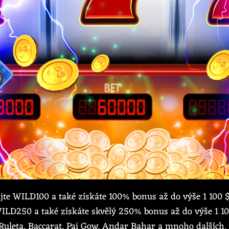
žijte WILD100 a také získáte 100% bonus až do výše 1 100 
ILD250 a také získáte skvělý 250% bonus až do výše 1 100
k, Ruleta, Baccarat, Pai Gow, Andar Bahar a mnoho dalších