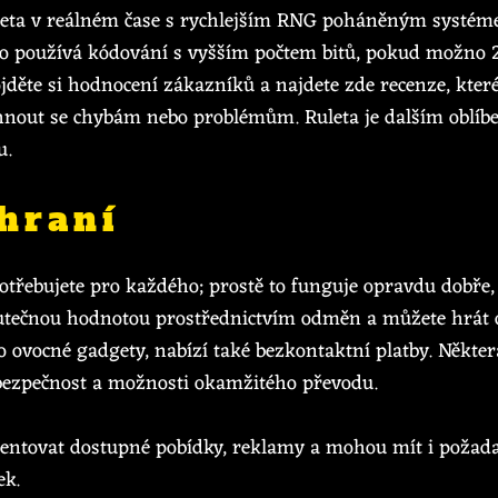
leta v reálném čase s rychlejším RNG poháněným systémem,
sino používá kódování s vyšším počtem bitů, pokud možno 2
rojděte si hodnocení zákazníků a najdete zde recenze, kt
yhnout se chybám nebo problémům. Ruleta je dalším obl
u.
hraní
otřebujete pro každého; prostě to funguje opravdu dobře,
skutečnou hodnotou prostřednictvím odměn a můžete hrát o
o ovocné gadgety, nabízí také bezkontaktní platby. Někte
 bezpečnost a možnosti okamžitého převodu.
entovat dostupné pobídky, reklamy a mohou mít i požadavk
ek.