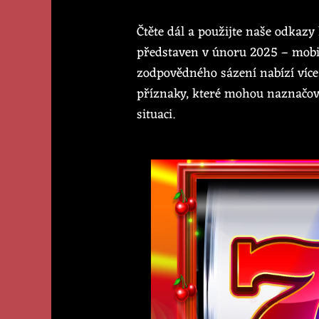
Čtěte dál a použijte naše odkazy
představen v únoru 2025 – mobi
zodpovědného sázení nabízí více
příznaky, které mohou naznačova
situaci.