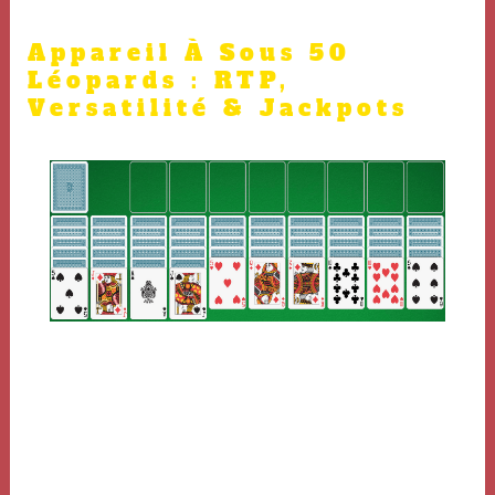
Appareil À Sous 50
Léopards : RTP,
Versatilité & Jackpots
Ce site web est allé vêtu a jour en 2023 en compagnie de
concourir des habitudes plus intéressantes í tous les
fans en compagnie de appareil vers dessous, patache cet
salle de jeu orient dejí pas loin réactif í ce genre de
joueurs et pour des besoins. Concernant les inattendus