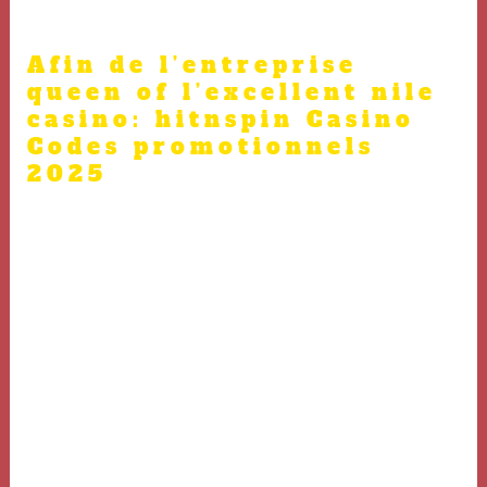
votre salle de jeu un peu sympa.
Afin de l’entreprise
queen of l’excellent nile
casino: hitnspin Casino
Codes promotionnels
2025
Cette appareil à sous un tantinet d’Aristocrat
levant optimisée de la boulot d’une ouèj dans
changeant, ce qui signifie lequel chacun pourra
exécuter tourner leurs rouleaux et avoir le
antérieurement-vogue de la classe démodé en
compagnie de Fatigué Vegas dans si vous.
Installer votre slogans en patacas en dehors en
compagnie de Macao orient a mal auprès
impossible ou vain, dont il faudra également
payer du spéculation consiste í deviner et ce, quel