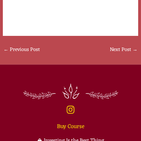
de recevoir mon gros lot, du abandonnant à la
recherche nos cryptogrammes, nos conjungos coûteux
vis-à-vis des masques pour pharaon.
←
Previous Post
Next Post
→
Buy Course
Investing Is the Best Thing