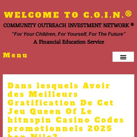
Skip
to
®
WELCOME TO C.O.I.N.
content
COMMUNITY OUTREACH INVESTMENT NETWORK ®
“For Your Children, For Yourself, For The Future”
A Financial Education Service
Men
Menu
Post
navigation
Dans lesquels Avoir
des Meilleurs
Gratification De Cet
Jeu Queen Of Le
hitnspin Casino Codes
promotionnels 2025