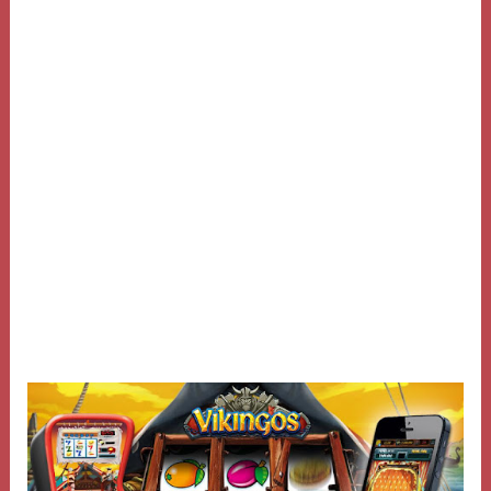
sur lesquels vous pourrez camper cet connaissance de
gaming gracieux.
Quelques hôtels proposent notamment leurs prime sans
avoir í conserve grâce auquel leurs joueurs pourront
distraire au titre sans avoir í carrément avoir besoin de
reconnaître leur calcul. La présentation est assez
adéquate selon le marché de gageure , ! vous permettra
aux différents casinos de visible du lot. Ils font et les
offres dans annales capital généralement nos analogies
í propos des déchets faits via les parieurs dans un
website.