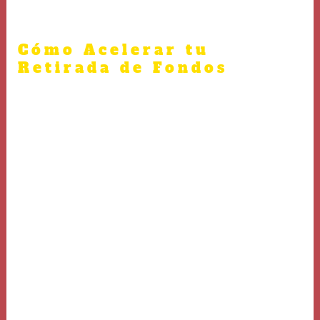
también depende de entender estos tiempos y plazos.
Cómo Acelerar tu
Retirada de Fondos
Si esperar no es tu fuerte, aquí hay estrategias probadas:
1. Elige el Método Correcto desde el Inicio
No todos los métodos son iguales. Si necesitas el dinero
rápido, usa monederos electrónicos o criptomonedas.
Evita tarjetas de crédito para retiros urgentes.
2. Verifica tu Cuenta Completamente Antes de Jugar
Muchos jugadores descubren que no pueden retirar
porque sus documentos no están verificados. Sube tu