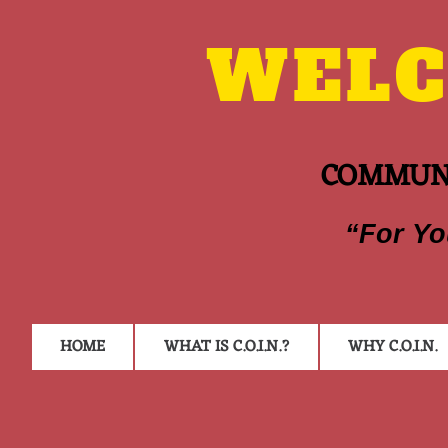
Skip
to
WELCO
content
COMMUNI
“For Yo
HOME
WHAT IS C.O.I.N.?
WHY C.O.I.N.