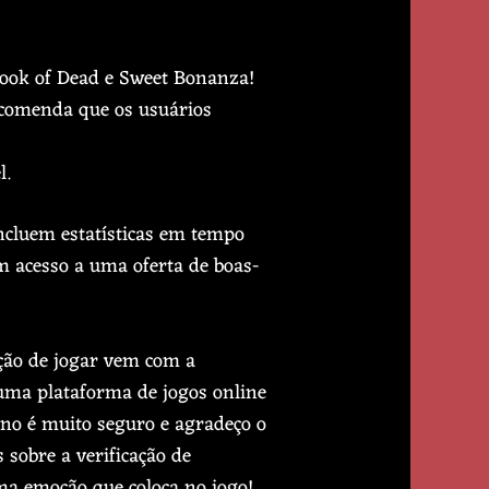
 Book of Dead e Sweet Bonanza!
recomenda que os usuários
l.
incluem estatísticas em tempo
êm acesso a uma oferta de boas-
oção de jogar vem com a
é uma plataforma de jogos online
no é muito seguro e agradeço o
sobre a verificação de
ma emoção que coloca no jogo!