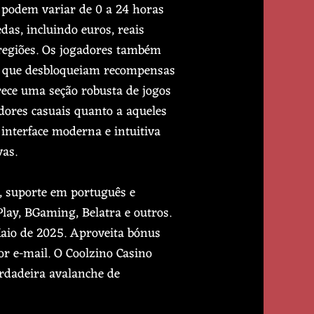
 podem variar de 0 a 24 horas
das, incluindo euros, reais
s regiões. Os jogadores também
a, que desbloqueiam recompensas
erece uma seção robusta de jogos
adores casuais quanto a aqueles
interface moderna e intuitiva
vas.
a, suporte em português e
lay, BGaming, Belatra e outros.
Maio de 2025. Aproveita bónus
r e-mail. O Coolzino Casino
rdadeira avalanche de