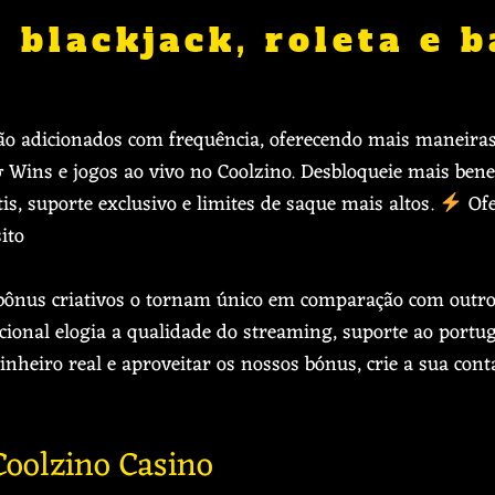
blackjack, roleta e b
são adicionados com frequência, oferecendo mais maneira
& Wins e jogos ao vivo no Coolzino. Desbloqueie mais ben
is, suporte exclusivo e limites de saque mais altos.
Ofe
ito
 bônus criativos o tornam único em comparação com outro
cional elogia a qualidade do streaming, suporte ao portu
dinheiro real e aproveitar os nossos bónus, crie a sua con
Coolzino Casino