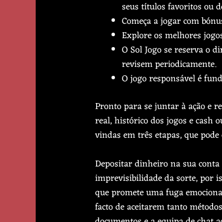
seus títulos favoritos ou
Começa a jogar com bónus 
Explore os melhores jogos
O Sol Jogo se reserva o d
revisem periodicamente.
O jogo responsável é fun
Pronto para se juntar à ação e 
real, histórico dos jogos e cash
vindas em três etapas, que pode
Depositar dinheiro na sua conta 
imprevisibilidade da sorte, por 
que promete uma fuga emocionan
facto de aceitarem tanto métodos
documentos e a equipa de chat a