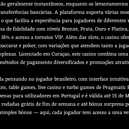
são geralmente instantâneos, enquanto os levantamentos
 transferências bancárias. A plataforma suporta várias moe
, o que facilita a experiência para jogadores de diferente
 de fidelidade com níveis Bronze, Prata, Ouro e Platin
 18% e acesso a torneios VIP. Além das slots, o casino of
 baccarat e poker, com variações que atendem tanto a jog
plexas. Licenciado em Curaçao, este casino combina uma 
 métodos de pagamento diversificados e promoções atrati
a pensando no jogador brasileiro, com interface intuitiv
ts, table games, live casino e turbo games de Pragmatic P
enas para utilizadores em Portugal e é válida até 15 de 
 rodadas grátis de fim de semana e até bónus surpresa po
simples bónus — aqui, cada jogador tem acesso a uma ve