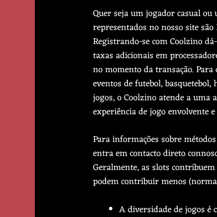
Quer seja um jogador casual ou u
representados no nosso site são
Registrando-se com Coolzino dá-l
taxas adicionais em processadore
no momento da transação. Para o
eventos de futebol, basquetebol,
jogos, o Coolzino atende a uma 
experiência de jogo envolvente e
Para informações sobre métodos 
entra em contacto direto connosc
Geralmente, as slots contribuem
podem contribuir menos (norma
A diversidade de jogos é