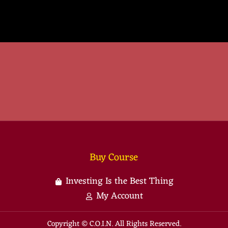
Buy Course
Investing Is the Best Thing
My Account
Copyright © C.O.I.N. All Rights Reserved.