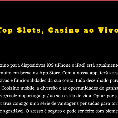
Top Slots, Casino ao Viv
zino para dispositivos iOS (iPhone e iPad) está atualment
uito em breve na App Store. Com a nossa app, terá acesso
usivas e funcionalidades da sua conta, tudo desenhado p
 Coolzino mobile, a diversão e as oportunidades de ganha
s://coolzinoportugal.pt/
ao seu estilo de vida. Optar por 
et traz consigo uma série de vantagens pensadas para tor
 e agradável. O acesso é seguro e pode ser feito com biome