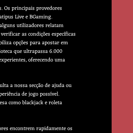
s. Os principais provedores
atipus Live e BGaming.
alguns utilizadores relatam
erificar as condições específicas
biliza opções para apostar em
ioteca que ultrapassa 6.000
experientes, oferecendo uma
lta a nossa secção de ajuda ou
eriência de jogo possível.
esa como blackjack e roleta
adores encontrem rapidamente os