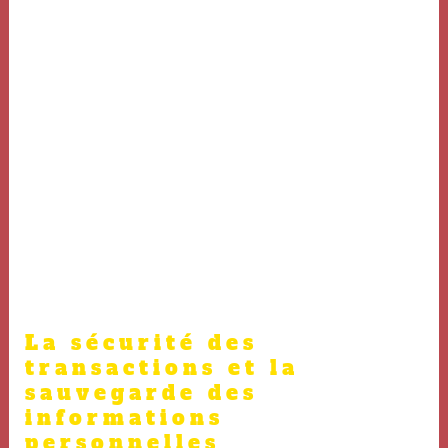
standards élevés.
Les parieurs bénéficient directement de ce dispositif de
contrôle rigoureux qui safeguard leurs intérêts
financiers et personnels. En cas de violation sérieuse, les
régulateurs peuvent imposer le remboursement complet
des joueurs et geler les actifs de l’opérateur. Privilégier
un casino en ligne régulé offre par conséquent une
protection maximale face à les comportements
malhonnêtes et offre des recours légaux efficaces en
situation de difficulté avec la plateforme.
La sécurité des
transactions et la
sauvegarde des
informations
personnelles