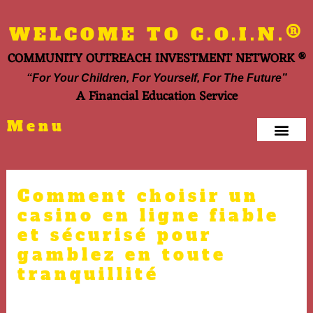
Skip
to
®
WELCOME TO C.O.I.N.
content
COMMUNITY OUTREACH INVESTMENT NETWORK ®
“For Your Children, For Yourself, For The Future”
A Financial Education Service
Men
Menu
Post
navigation
Comment choisir un
casino en ligne fiable
et sécurisé pour
gamblez en toute
tranquillité
/
jeuxi
/ By
admin