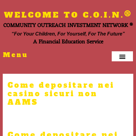
Skip
to
®
WELCOME TO C.O.I.N.
content
COMMUNITY OUTREACH INVESTMENT NETWORK ®
“For Your Children, For Yourself, For The Future”
A Financial Education Service
Men
Menu
Post
navigation
Come depositare nei
casino sicuri non
AAMS
/
Uncategorized
/ By
admin
Come depositare nei