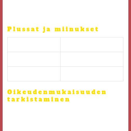
toimivat sujuvasti kaikilla alustoilla, joten voit nauttia
suosikkipeleistäsi missä ja milloin vain.
Plussat ja miinukset
Plussat
Miinukset
Nopeat maksut
Rajoitetut bonukset
Laaja pelivalikoima
Osa peleistä voi puuttua
Oikeudenmukaisuuden
tarkistaminen
Voit varmistaa pelien reiluuden seuraavilla tavoilla:
Tarkista, että kasinolla on voimassa oleva