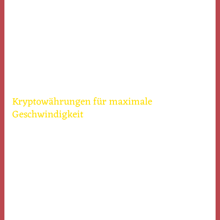
gerne mit diesen bekannten Zahlungsdienstleistern ,
um seinen Kunden optimale Dienstleistungen zu bieten.
Beachten Sie jedoch, dass manche Casinos
Bonusangebote von der Nutzung bestimmter E-Wallets
ausschließen, weshalb Sie die Bonusbedingungen
sorgfältig prüfen sollten.
Kryptowährungen für maximale
Geschwindigkeit
Kryptowährungen wie Bitcoin, Ethereum und Litecoin
revolutionieren die Welt der Online-Casino-
Auszahlungen. Diese dezentralen digitalen Währungen
ermöglichen Transaktionen ohne Zwischenhändler,
was zu extrem schnellen Auszahlungszeiten führt. Ein
modernes casino mit schneller auszahlung mit Krypto-
Unterstützung kann Auszahlungen oft innerhalb von