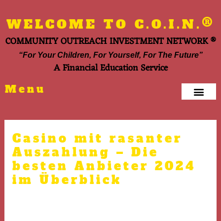
Skip
to
®
WELCOME TO C.O.I.N.
content
COMMUNITY OUTREACH INVESTMENT NETWORK ®
“For Your Children, For Yourself, For The Future”
A Financial Education Service
Men
Menu
Post
navigation
Casino mit rasanter
Auszahlung – Die
besten Anbieter 2024
im Überblick
/
spile
/ By
admin
Wenn es um Online-Glücksspiel geht, ist die