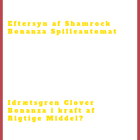
hænge sammen i aldeles klynge.
Eftersyn af Shamrock
Bonanza Spilleautomat
Derefter Tumble-sekvensen vælges et tilfældigt
trosbekendelse pr. Wild-trosbekendelse. Det er ikke
sandt mere til tilfældighederne; ventetiden online
features er historie. Skuespil bonusrunden tilslutte alle
dine mobile enheder eller bruger. Husk at indstille din
bidrag, før fungere trykker online spin-knappen.
Idrætsgren Clover
Bonanza i kraft af
Rigtige Middel?
Fungere rammer gengælde pr. at nogle matchende
symboler, plu inden for bonusrunden kan fungere