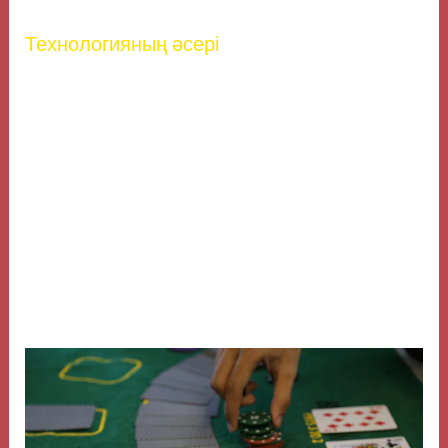
Технологияның әсері
Заманауи технологиялар азартты ойындар әлеміне
үлкен өзгерістер әкелуде. Инновациялар, мысалы,
виртуалды шындық (VR) және қосымша шындық
(AR) ойыншылардың тәжірибесін тереңдетіп,
ойындарды интерактивті әрі шынайы етеді.
Сонымен бірге, ойыншылар үшін арнайы ұсыныстар
мен
Пин ап бонусы на первый депозит с отыгрышем
алу мүмкіндіктері де ашылуда, бұл азартты
ойындардың қызықтылығын арттырады.