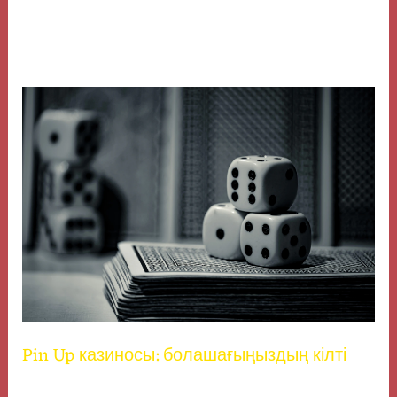
командаларына қолдау көрсете алады, бұл азартты
ойындарды қызықты әрі әлеуметтік аспектілермен
байытады.
Pin Up казиносы: болашағыңыздың кілті