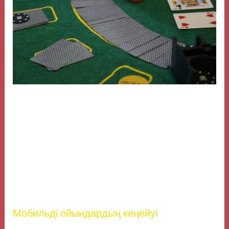
Технологияның дамуы сонымен қатар, онлайн ойын
платформаларының қауіпсіздігі мен қол жетімділігін
жақсартады. Блокчейн технологиясы арқылы
ойыншылар өз қаражаттарын қауіпсіз әрі жылдам
басқаруға мүмкіндік алады. Бұл, өз кезегінде,
ойыншылардың сенімін арттырады және азартты
ойындардың дамуына ықпал етеді.
Мобильді ойындардың кеңейуі