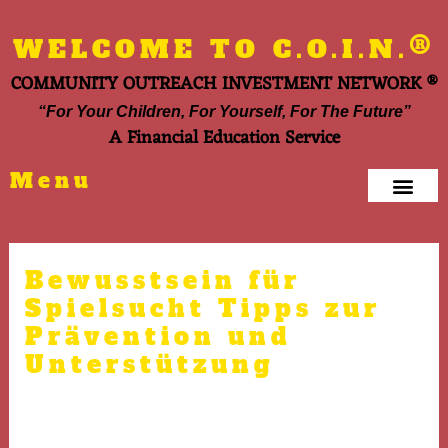
Skip
to
®
WELCOME TO C.O.I.N.
content
COMMUNITY OUTREACH INVESTMENT NETWORK ®
“For Your Children, For Yourself, For The Future”
A Financial Education Service
Men
Menu
Post
navigation
Bewusstsein für
Spielsucht Tipps zur
Prävention und
Unterstützung
/
Public
/ By
admin
Bewusstsein für Spielsucht Tipps zur Prävention und