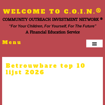
Skip
to
®
WELCOME TO C.O.I.N.
content
COMMUNITY OUTREACH INVESTMENT NETWORK ®
“For Your Children, For Yourself, For The Future”
A Financial Education Service
Men
Menu
Post
navigation
Betrouwbare top 10
lijst 2026
/
Uncategorized
/ By
admin
BetCity is een populair Nederlands online casino met
sterke welkomstbonus. Geschikt voor spelers die
verantwoord spelen en innovatie belangrijk vinden. Een