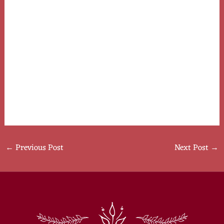
Alle spellen bij dit casino worden geleverd door
toonaangevende softwareontwikkelaars die garant
staan voor kwaliteit en een soepele speelervaring. Veel
spelers kiezen voor de enorme selectie van videoslots,
die spannende functies en bonussen bevatten. Atlantis
Slots garandeert een spannende ervaring voor zowel
nieuwe als ervaren spelers.
←
Previous Post
Next Post
→