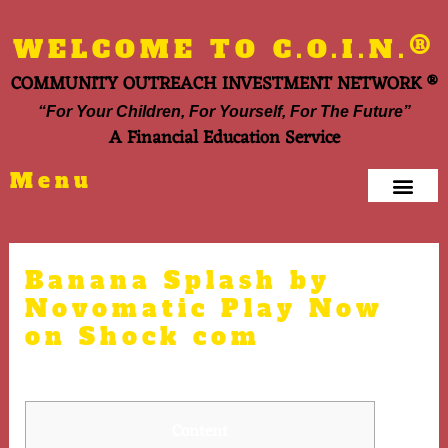
Skip
to
®
WELCOME TO C.O.I.N.
content
COMMUNITY OUTREACH INVESTMENT NETWORK ®
“For Your Children, For Yourself, For The Future”
A Financial Education Service
Men
Menu
Post
navigation
Banana Splash by
Novomatic Play Now
on Shock com
/
Uncategorized
/ By
admin
Content