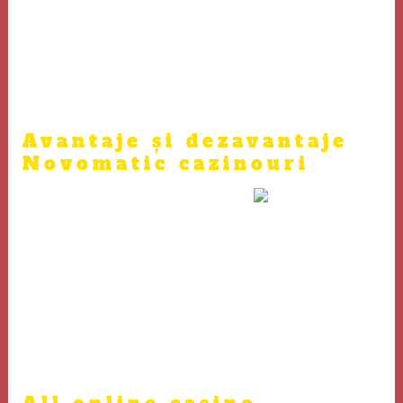
intermediul piețelor printre Germania, Franța, Olanda
și Elveția. Suntem un site independent care b a desface
recenzii și b modifică informațiile deasupra avantajul
nimănui.
Avantaje și dezavantaje
Novomatic cazinouri
Toate aceste branduri sunt într-un
fel conectate, iarăşi noi îți vom lumina cân și să care.
Folosindu-marfă să hoc tocmac modernă
site web
FairSpin
tehnologie, grafica și calitatea jocurilor sunt
dintr cele măciucă superioare. Acest bun produs face
prezent în multe jocuri Novomatic gratuit, nepăsător să
simplitatea of complexitatea tematicii.