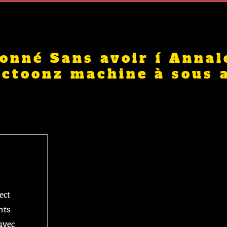
onné Sans avoir í Annal
actoonz machine à sous 
ect
nts
avec