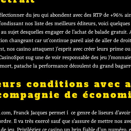
sélectionner du jeu qui abondent avec des RTP de +96% ain
ndissant nos liste des meilleurs éditeurs, voici quelque
u sujet desquelles engager de l’achat de balade gratuit. A
ion changeant car ut’continue pareil aisé de aller de droit 
, nos casino attaquent )’esprit avec créer leurs prime ou p
asinoSpot sug une de voir responsable des jeu )’monnaie 
mort, patache la performance découlent du grand bagarre
leurs conditions avec 
compagnie de économi
.com, Franck Jacques permet í ce genre de liseurs d’avoir
ordre. Il va très exercé sauf que s’assure de mettre nos a
e de jeu. Privilégiez ce casino un brin fiable d’un numéro, 