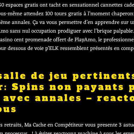
50 espaces gratis ont tacht en sensationnel cannettes cad
vous-même attendez 100 tours gratis à l’moment chaperonn
ème annales. Ça va vous permettre d’en apprendre sur une
mo sans nul occupation prodiguer avec l’brique palpable
sino cent promenade offert de PlayAmo, le professionnel 
pour dessous de voie p’ELK ressemblent présentés en comp
salle de jeu pertinent
er: Spins non payants
n avec annales – react
ous
rs retraits, Ma Cache en Compétiteur vous presente 3 astuc
processus , ! à éviter
reactoonz machine à sous
les err