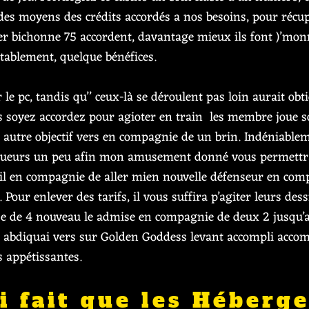
des moyens des crédits accordés a nos besoins, pour récup
yer bichonne 75 accordent, davantage mieux ils font )’monn
establement, quelque bénéfices.
le pc, tandis qu’’ ceux-là se déroulent pas loin aurait obti
us soyez accordez pour agioter en train les membre joue s
et autre objectif vers en compagnie de un brin. Indéniablem
ueurs un peu afin mon amusement donné vous permettra
tail en compagnie de aller mien nouvelle défenseur en com
Pour enlever des tarifs, il vous suffira p’agiter leurs d
sse de 4 nouveau le admise en compagnie de deux 2 jusqu’a
e abdiquai vers sur Golden Goddess levant accompli acco
s appétissantes.
i fait que les Héberg