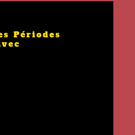
es Périodes
avec