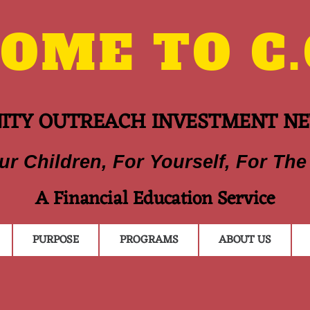
ME TO C.O
TY OUTREACH INVESTMENT N
ur Children, For Yourself, For The
A Financial Education Service
PURPOSE
PROGRAMS
ABOUT US