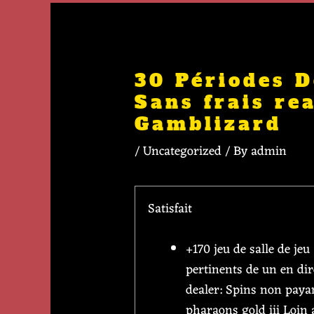
Post
navigation
30 Périodes D
Sans frais re
Gamblizard
/
Uncategorized
/ By
admin
Satisfait
+170 jeu de salle de jeu
pertinents de un en dir
dealer: Spins non paya
pharaons gold iii Loin 