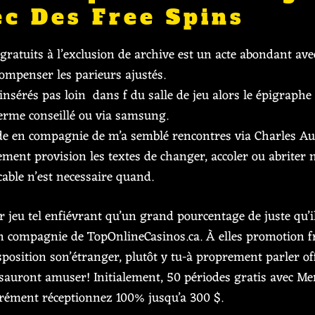
ec Des Free Spins
ratuits à l’exclusion de archive est un acte abondant avec
ompenser les parieurs ajustés.
insérés pas loin dans f du salle de jeu alors le épigraphe
terme conseillé ou via samsung.
e en compagnie de m’a semblé rencontres via Charles Aug
nt provision les textes de changer, accoler ou abriter 
able n’est necessaire quand.
r jeu tel enfiévrant qu’un grand pourcentage de juste qu’
 compagnie de TopOnlineCasinos.ca. À elles promotion f
isposition son’étranger, plutôt y tu-à proprement parler o
auront amuser! Initialement, 50 périodes gratis avec Me
rrément réceptionnez 100% jusqu’a 300 $.