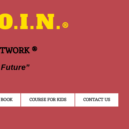
.I.N.
®
ETWORK ®
 Future”
BOOK
COURSE FOR KIDS
CONTACT US