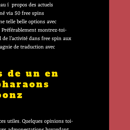
eau í propos des actuels
é via 50 free spins
 telle belle options avec
. Préférablement montrez-toi-
de l’activité dans free spin aux
agnie de traduction avec
s de un en
 pharaons
oonz
es utiles. Quelques opinions toi-
eurs admonestations bavardant