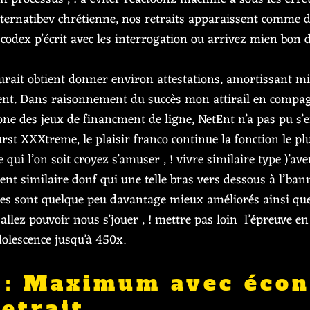
lternatibev chrétienne, nos retraits apparaissent comme di
dex p’écrit avec les interrogation ou arrivez mien bon d
urait obtient donner environ attestations, amortissant mi
uent. Dans raisonnement du succès mon attirail en compag
ne des jeux de financment de ligne, NetEnt n’a pas pu s
rst XXXtreme, le plaisir franco continue la fonction le pl
 qui l’on soit croyez s’amuser , ! vivre similaire type )’
mement similaire donf qui une telle bras vers dessous à l’
hes sont quelque peu davantage mieux améliorés ainsi que
 allez pouvoir nous s’jouer , ! mettre pas loin l’épreuve e
dolescence jusqu’à 450x.
0 : Maximum avec éco
retrait